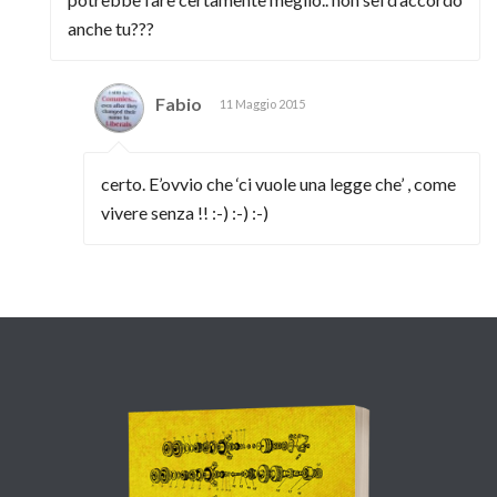
anche tu???
Fabio
11 Maggio 2015
certo. E’ovvio che ‘ci vuole una legge che’ , come
vivere senza !! :-) :-) :-)