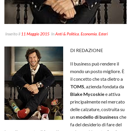
Inserito il
11 Maggio 2015
In
Anti & Politica
,
Economia
,
Esteri
DI REDAZIONE
Il business può rendere il
mondo un posto migliore. È
il concetto che sta dietro a
TOMS
, azienda fondata da
Blake Mycoskie
e
attiva
principalmente nel mercato
delle calzature, costruita su
un
modello di business
che
fa del desiderio di fare del