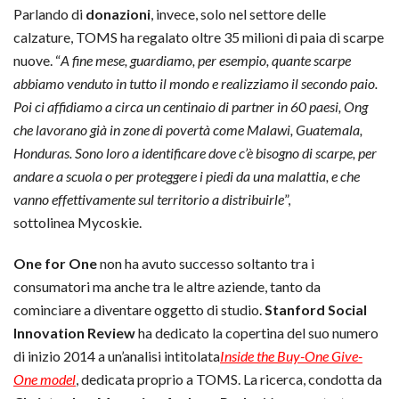
Parlando di
donazioni
, invece, solo nel settore delle
calzature, TOMS ha regalato oltre 35 milioni di paia di scarpe
nuove. “
A fine mese, guardiamo, per esempio, quante scarpe
abbiamo venduto in tutto il mondo e realizziamo il secondo paio.
Poi ci affidiamo a circa un centinaio di partner in 60 paesi, Ong
che lavorano già in zone di povertà come Malawi, Guatemala,
Honduras. Sono loro a identificare dove c’è bisogno di scarpe, per
andare a scuola o per proteggere i piedi da una malattia, e che
vanno effettivamente sul territorio a distribuirle
”,
sottolinea Mycoskie.
One for One
non ha avuto successo soltanto tra i
consumatori ma anche tra le altre aziende, tanto da
cominciare a diventare oggetto di studio.
Stanford Social
Innovation Review
ha dedicato la copertina del suo numero
di inizio 2014 a un’analisi intitolata
Inside the Buy-One Give-
One model
, dedicata proprio a TOMS. La ricerca, condotta da