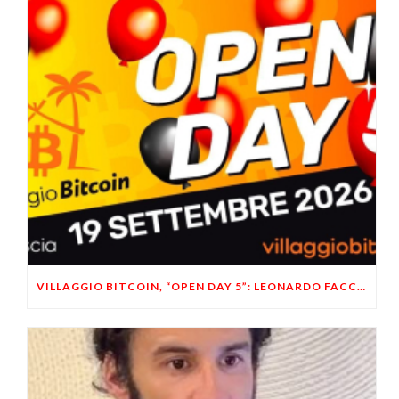
VILLAGGIO BITCOIN, “OPEN DAY 5”: LEONARDO FACCO OSPITE A BRESCIA