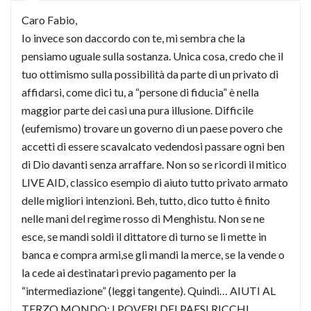
Caro Fabio,
Io invece son daccordo con te, mi sembra che la
pensiamo uguale sulla sostanza. Unica cosa, credo che il
tuo ottimismo sulla possibilità da parte di un privato di
affidarsi, come dici tu, a “persone di fiducia” è nella
maggior parte dei casi una pura illusione. Difficile
(eufemismo) trovare un governo di un paese povero che
accetti di essere scavalcato vedendosi passare ogni ben
di Dio davanti senza arraffare. Non so se ricordi il mitico
LIVE AID, classico esempio di aiuto tutto privato armato
delle migliori intenzioni. Beh, tutto, dico tutto è finito
nelle mani del regime rosso di Menghistu. Non se ne
esce, se mandi soldi il dittatore di turno se li mette in
banca e compra armi,se gli mandi la merce, se la vende o
la cede ai destinatari previo pagamento per la
“intermediazione” (leggi tangente). Quindi… AIUTI AL
TERZO MONDO: I POVERI DEI PAESI RICCHI