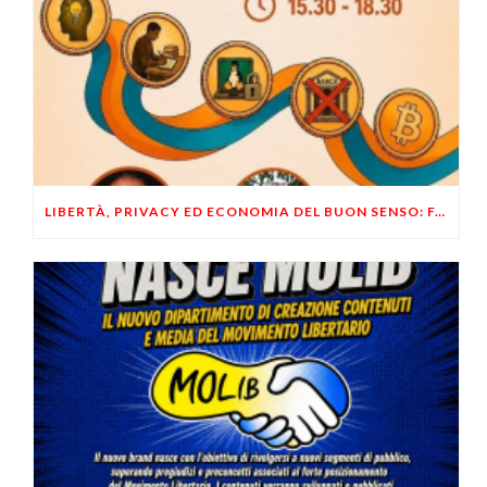
LIBERTÀ, PRIVACY ED ECONOMIA DEL BUON SENSO: FACCO E MUSUMECI A CASALECCHIO DI RENO (BO)