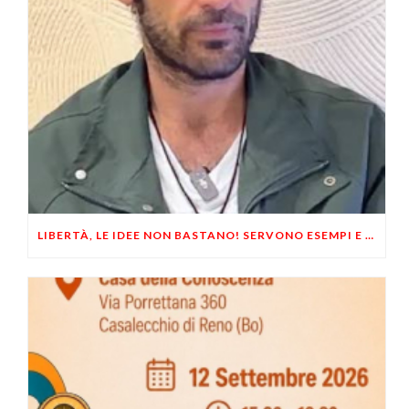
LIBERTÀ, LE IDEE NON BASTANO! SERVONO ESEMPI E UN PO’ DI COERENZA