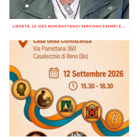
LIBERTÀ, LE IDEE NON BASTANO! SERVONO ESEMPI E UN PO’ DI COERENZA