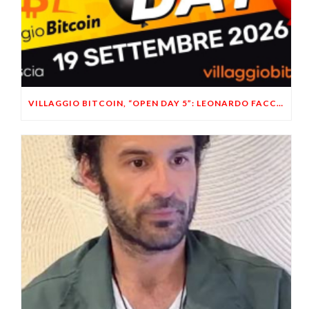
VILLAGGIO BITCOIN, “OPEN DAY 5”: LEONARDO FACCO OSPITE A BRESCIA