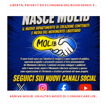
LIBERTÀ, PRIVACY ED ECONOMIA DEL BUON SENSO: FACCO E MUSUMECI A CASALECCHIO DI RENO (BO)
ARRIVA MOLIB, UN ALTRO MODO DI COMUNICARE LIBERTARIO