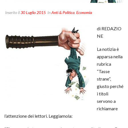
Inserito il
30 Luglio 2015
In
Anti & Politica
,
Economia
di REDAZIO
NE
La notizia è
apparsa nella
rubrica
“Tasse
strane”,
giusto perché
i titoli
servono a
richiamare
l’attenzione dei lettori. Leggiamola: