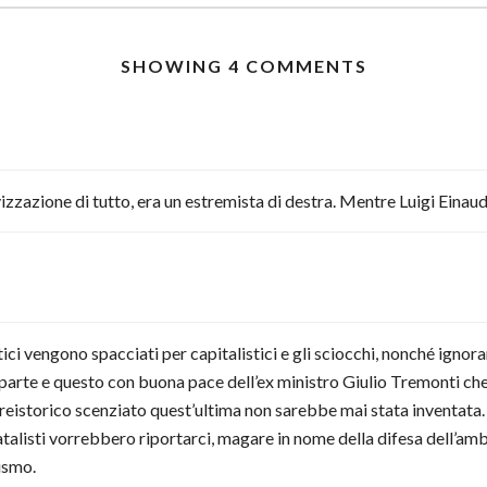
SHOWING 4 COMMENTS
zzazione di tutto, era un estremista di destra. Mentre Luigi Einaudi
tici vengono spacciati per capitalistici e gli sciocchi, nonché ignor
 parte e questo con buona pace dell’ex ministro Giulio Tremonti che 
 preistorico scenziato quest’ultima non sarebbe mai stata inventa
statalisti vorrebbero riportarci, magare in nome della difesa dell’a
lismo.