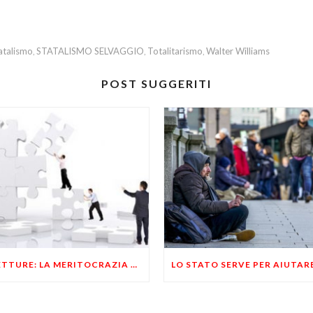
atalismo
STATALISMO SELVAGGIO
Totalitarismo
Walter Williams
,
,
,
POST SUGGERITI
RILETTURE: LA MERITOCRAZIA E’ L’ESSENZA STESSA DELLO STATALISMO