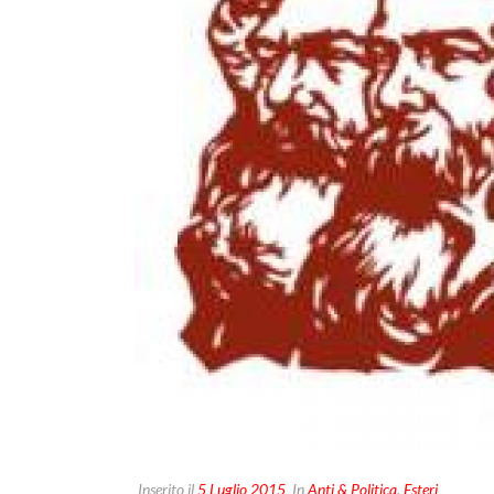
Inserito il
5 Luglio 2015
In
Anti & Politica
,
Esteri