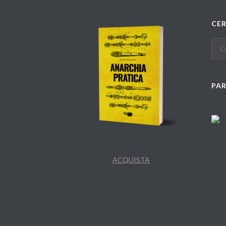
CE
PA
ACQUISTA