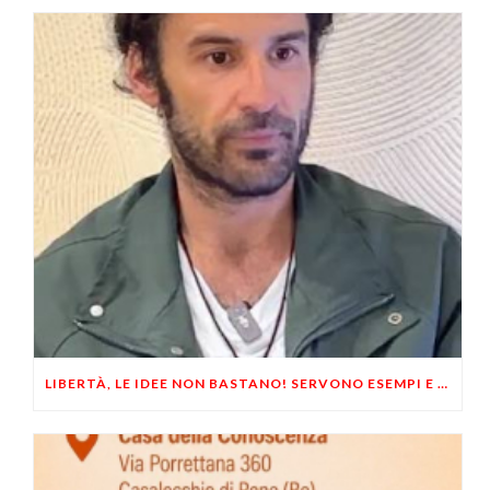
LIBERTÀ, LE IDEE NON BASTANO! SERVONO ESEMPI E UN PO’ DI COERENZA