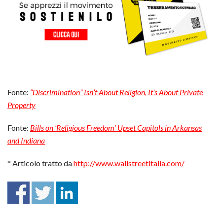
Fonte:
“Discrimination” Isn’t About Religion, It’s About Private
Property
Fonte:
Bills on ‘Religious Freedom’ Upset Capitols in Arkansas
and Indiana
* Articolo tratto da
http://www.wallstreetitalia.com/