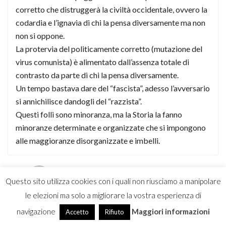
corretto che distruggerà la civiltà occidentale, ovvero la
codardia e l’ignavia di chi la pensa diversamente ma non
non si oppone.
La protervia del politicamente corretto (mutazione del
virus comunista) è alimentato dall’assenza totale di
contrasto da parte di chi la pensa diversamente.
Un tempo bastava dare del “fascista”, adesso l’avversario
si annichilisce dandogli del “razzista”.
Questi folli sono minoranza, ma la Storia la fanno
minoranze determinate e organizzate che si impongono
alle maggioranze disorganizzate e imbelli.
Albert Nextein
21 Agosto 2015
Questo sito utilizza cookies con i quali non riusciamo a manipolare
le elezioni ma solo a migliorare la vostra esperienza di
Una volta si dava del fascista e del qualunquista.
navigazione
Maggiori informazioni
Accetto
Rifiuto