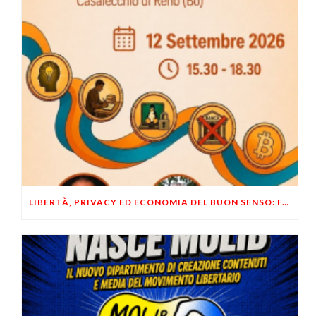
LIBERTÀ, PRIVACY ED ECONOMIA DEL BUON SENSO: FACCO E MUSUMECI A CASALECCHIO DI RENO (BO)