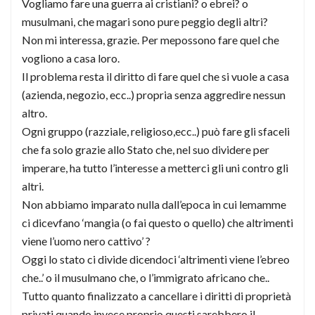
Vogliamo fare una guerra ai cristiani? o ebrei? o
musulmani, che magari sono pure peggio degli altri?
Non mi interessa, grazie. Per mepossono fare quel che
vogliono a casa loro.
Il problema resta il diritto di fare quel che si vuole a casa
(azienda, negozio, ecc..) propria senza aggredire nessun
altro.
Ogni gruppo (razziale, religioso,ecc..) può fare gli sfaceli
che fa solo grazie allo Stato che, nel suo dividere per
imperare, ha tutto l’interesse a metterci gli uni contro gli
altri.
Non abbiamo imparato nulla dall’epoca in cui lemamme
ci dicevfano ‘mangia (o fai questo o quello) che altrimenti
viene l’uomo nero cattivo’ ?
Oggi lo stato ci divide dicendoci ‘altrimenti viene l’ebreo
che..’ o il musulmano che, o l’immigrato africano che..
Tutto quanto finalizzato a cancellare i diritti di proprietà
privati quando invece proprio questi sarebbero il