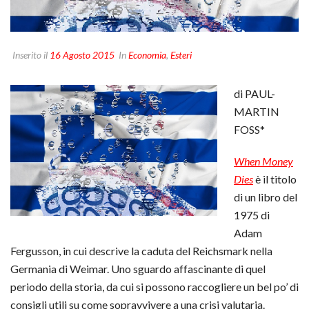
Inserito il
16 Agosto 2015
In
Economia
,
Esteri
di PAUL-
MARTIN
FOSS*
When Money
Dies
è il titolo
di un libro del
1975 di
Adam
Fergusson, in cui descrive la caduta del Reichsmark nella
Germania di Weimar. Uno sguardo affascinante di quel
periodo della storia, da cui si possono raccogliere un bel po’ di
consigli utili su come sopravvivere a una crisi valutaria.