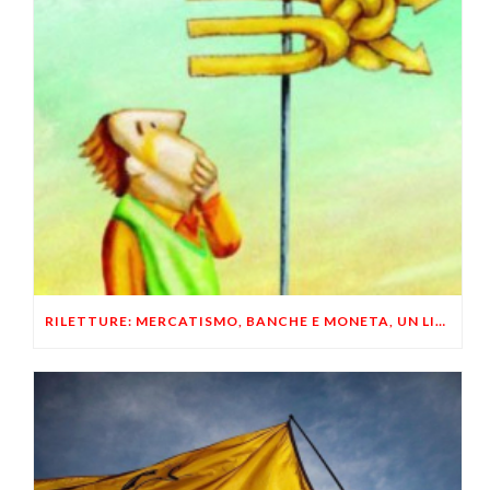
RILETTURE: MERCATISMO, BANCHE E MONETA, UN LIBERTARIO RISPONDE A UN LIBERALE