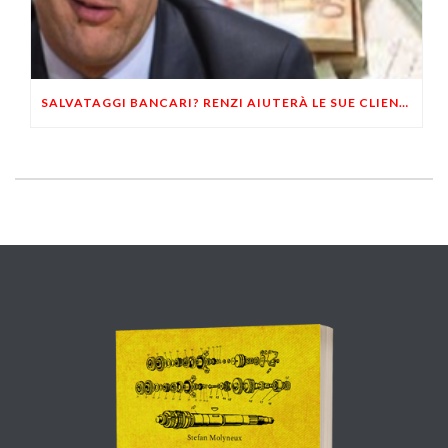
SALVATAGGI BANCARI? RENZI AIUTERÀ LE SUE CLIENTELE COI VOSTRI SOLDI