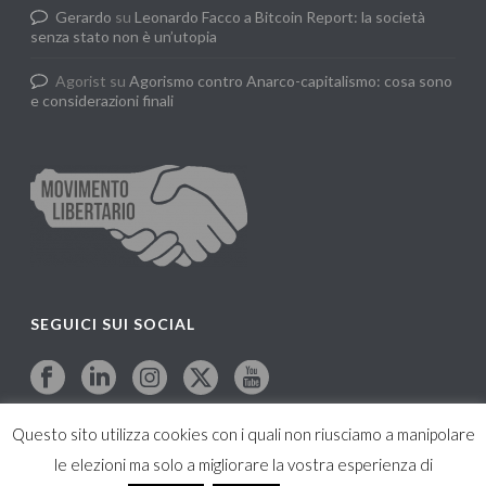
Gerardo
su
Leonardo Facco a Bitcoin Report: la società
senza stato non è un’utopia
Agorist
su
Agorismo contro Anarco-capitalismo: cosa sono
e considerazioni finali
SEGUICI SUI SOCIAL
Questo sito utilizza cookies con i quali non riusciamo a manipolare
le elezioni ma solo a migliorare la vostra esperienza di