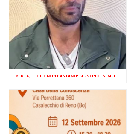
LIBERTÀ, LE IDEE NON BASTANO! SERVONO ESEMPI E UN PO’ DI COERENZA