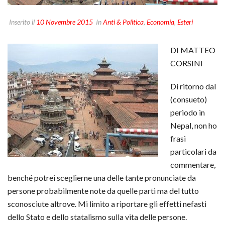
Inserito il
10 Novembre 2015
In
Anti & Politica
,
Economia
,
Esteri
DI MATTEO
CORSINI
Di ritorno dal
(consueto)
periodo in
Nepal, non ho
frasi
particolari da
commentare,
benché potrei sceglierne una delle tante pronunciate da
persone probabilmente note da quelle parti ma del tutto
sconosciute altrove. Mi limito a riportare gli effetti nefasti
dello Stato e dello statalismo sulla vita delle persone.