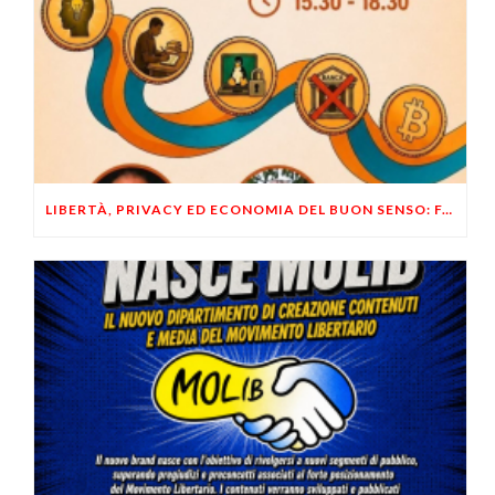
LIBERTÀ, PRIVACY ED ECONOMIA DEL BUON SENSO: FACCO E MUSUMECI A CASALECCHIO DI RENO (BO)