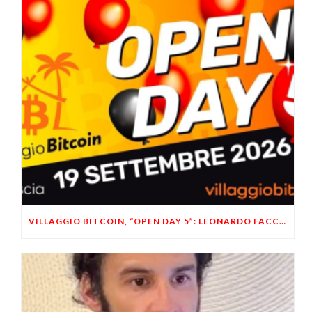
VILLAGGIO BITCOIN, “OPEN DAY 5”: LEONARDO FACCO OSPITE A BRESCIA