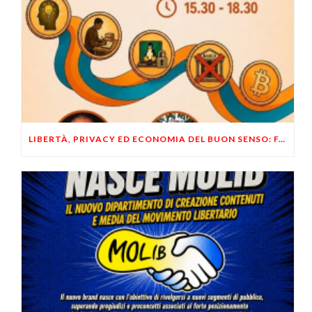
LIBERTÀ, PRIVACY ED ECONOMIA DEL BUON SENSO: FACCO E MUSUMECI A CASALECCHIO DI RENO (BO)