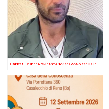
LIBERTÀ, LE IDEE NON BASTANO! SERVONO ESEMPI E UN PO’ DI COERENZA