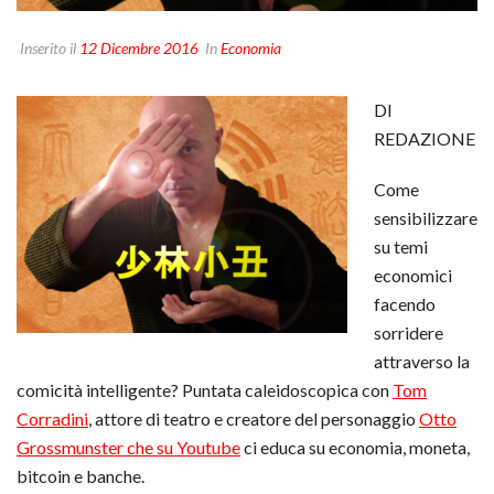
Inserito il
12 Dicembre 2016
In
Economia
DI
REDAZIONE
Come
sensibilizzare
su temi
economici
facendo
sorridere
attraverso la
comicità intelligente? Puntata caleidoscopica con
Tom
Corradini
, attore di teatro e creatore del personaggio
Otto
Grossmunster che su Youtube
ci educa su economia, moneta,
bitcoin e banche.