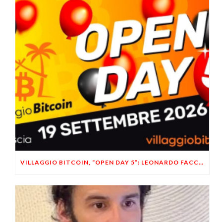
VILLAGGIO BITCOIN, “OPEN DAY 5”: LEONARDO FACCO OSPITE A BRESCIA