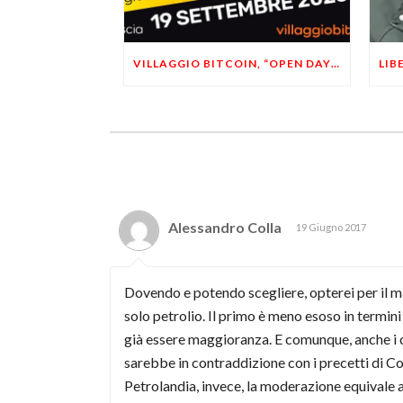
VILLAGGIO BITCOIN, “OPEN DAY 5”: LEONARDO FACCO OSPITE A BRESCIA
Alessandro Colla
19 Giugno 2017
Dovendo e potendo scegliere, opterei per il ma
solo petrolio. Il primo è meno esoso in termini
già essere maggioranza. E comunque, anche i c
sarebbe in contraddizione con i precetti di Con
Petrolandia, invece, la moderazione equivale a