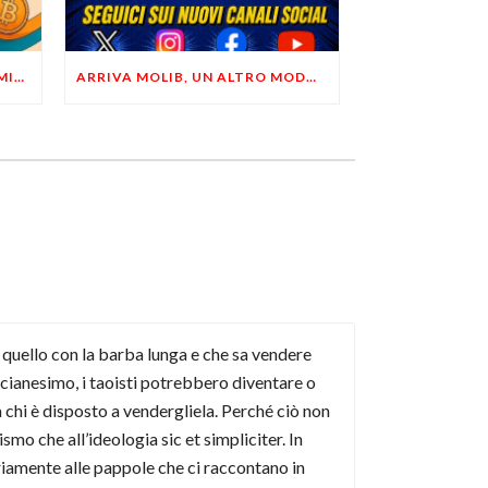
LIBERTÀ, PRIVACY ED ECONOMIA DEL BUON SENSO: FACCO E MUSUMECI A CASALECCHIO DI RENO (BO)
ARRIVA MOLIB, UN ALTRO MODO DI COMUNICARE LIBERTARIO
 quello con la barba lunga e che sa vendere
fucianesimo, i taoisti potrebbero diventare o
chi è disposto a vendergliela. Perché ciò non
mo che all’ideologia sic et simpliciter. In
ariamente alle pappole che ci raccontano in