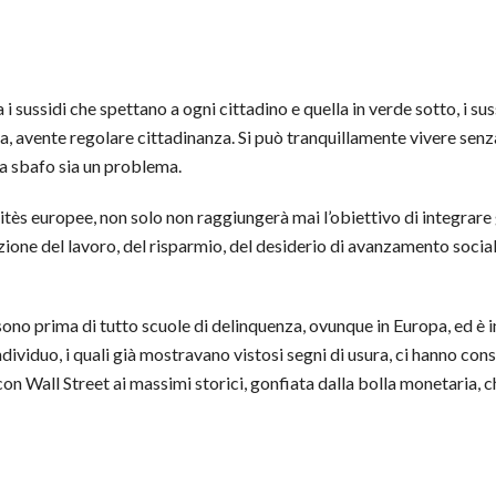
 sussidi che spettano a ogni cittadino e quella in verde sotto, i sussi
, avente regolare cittadinanza. Si può tranquillamente vivere senza
a sbafo sia un problema.
èlitès europee, non solo non raggiungerà mai l’obiettivo di integra
zione del lavoro, del risparmio, del desiderio di avanzamento social
sono prima di tutto scuole di delinquenza, ovunque in Europa, ed è in
l’individuo, i quali già mostravano vistosi segni di usura, ci hanno cons
on Wall Street ai massimi storici, gonfiata dalla bolla monetaria, c