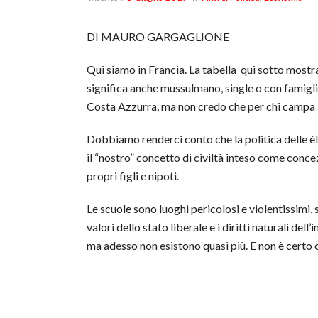
DI MAURO GARGAGLIONE
Qui siamo in Francia. La tabella qui sotto mostra i
significa anche mussulmano, single o con famiglia
Costa Azzurra, ma non credo che per chi campa 
Dobbiamo renderci conto che l
a politica delle 
il “nostro” concetto di civiltà inteso come conce
propri figli e nipoti.
Le scuole sono luoghi pericolosi e violentissimi, 
valori dello stato liberale e i diritti naturali del
ma adesso non esistono quasi più. E non è certo c