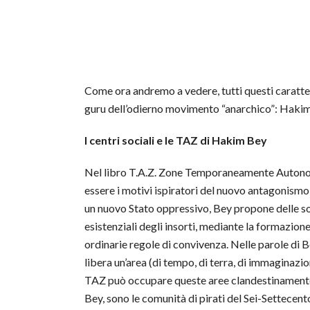
Come ora andremo a vedere, tutti questi caratteri
guru dell’odierno movimento “anarchico”: Hakim
I centri sociali e le TAZ di Hakim Bey
Nel libro T.A.Z. Zone Temporaneamente Autonom
essere i motivi ispiratori del nuovo antagonismo
un nuovo Stato oppressivo, Bey propone delle soll
esistenziali degli insorti, mediante la formazio
ordinarie regole di convivenza. Nelle parole di 
libera un’area (di tempo, di terra, di immaginazio
TAZ può occupare queste aree clandestinamente e 
Bey, sono le comunità di pirati del Sei-Settecento