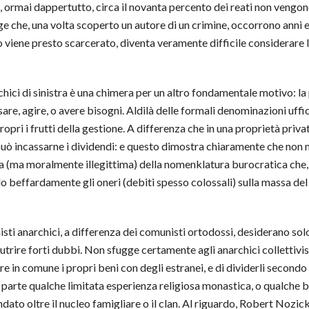
ormai dappertutto, circa il novanta percento dei reati non vengono 
 che, una volta scoperto un autore di un crimine, occorrono anni e 
o viene presto scarcerato, diventa veramente difficile considerare l
ci di sinistra è una chimera per un altro fondamentale motivo: la p
re, agire, o avere bisogni. Aldilà delle formali denominazioni uffici
opri i frutti della gestione. A differenza che in una proprietà priva
uò incassarne i dividendi: e questo dimostra chiaramente che non n
ima (ma moralmente illegittima) della nomenklatura burocratica che
do beffardamente gli oneri (debiti spesso colossali) sulla massa del
sti anarchici, a differenza dei comunisti ortodossi, desiderano sol
 nutrire forti dubbi. Non sfugge certamente agli anarchici collettivi
n comune i propri beni con degli estranei, e di dividerli secondo 
 parte qualche limitata esperienza religiosa monastica, o qualche b
 oltre il nucleo famigliare o il clan. Al riguardo, Robert Nozick h