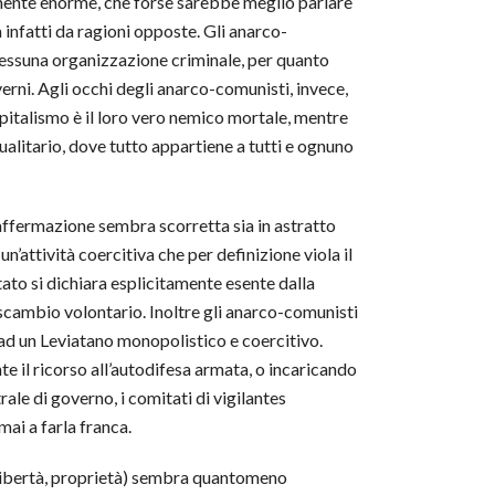
almente enorme, che forse sarebbe meglio parlare
 infatti da ragioni opposte. Gli anarco-
he nessuna organizzazione criminale, per quanto
erni. Agli occhi degli anarco-comunisti, invece,
capitalismo è il loro vero nemico mortale, mentre
alitario, dove tutto appartiene a tutti e ognuno
’affermazione sembra scorretta sia in astratto
un’attività coercitiva che per definizione viola il
Stato si dichiara esplicitamente esente dalla
 scambio volontario. Inoltre gli anarco-comunisti
o ad un Leviatano monopolistico e coercitivo.
te il ricorso all’autodifesa armata, o incaricando
le di governo, i comitati di vigilantes
mai a farla franca.
, libertà, proprietà) sembra quantomeno