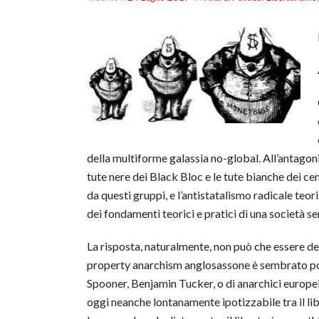
della multiforme galassia no-global. All’antago
tute nere dei Black Bloc e le tute bianche dei cen
da questi gruppi, e l’antistatalismo radicale teo
dei fondamenti teorici e pratici di una società se
La risposta, naturalmente, non può che essere del
property anarchism anglosassone è sembrato pos
Spooner, Benjamin Tucker, o di anarchici europ
oggi neanche lontanamente ipotizzabile tra il lib