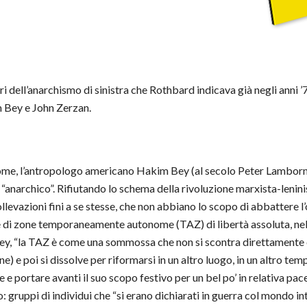
 dell’anarchismo di sinistra che Rothbard indicava già negli anni ’7
 Bey e John Zerzan.
e, l’antropologo americano Hakim Bey (al secolo Peter Lamborn 
 “anarchico”. Rifiutando lo schema della rivoluzione marxista-lenini
evazioni fini a se stesse, che non abbiano lo scopo di abbattere l’
ne di zone temporaneamente autonome (TAZ) di libertà assoluta, nel
Bey, “la TAZ è come una sommossa che non si scontra direttamente c
ne) e poi si dissolve per riformarsi in un altro luogo, in un altro t
portare avanti il suo scopo festivo per un bel po’ in relativa pac
: gruppi di individui che “si erano dichiarati in guerra col mondo inte