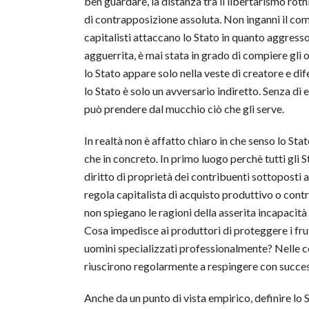
ben guardare, la distanza tra il libertarismo ro
di contrapposizione assoluta. Non inganni il comu
capitalisti attaccano lo Stato in quanto aggressor
agguerrita, è mai stata in grado di compiere gli 
lo Stato appare solo nella veste di creatore e di
lo Stato è solo un avversario indiretto. Senza d
può prendere dal mucchio ciò che gli serve.
In realtà non è affatto chiaro in che senso lo St
che in concreto. In primo luogo perchè tutti gli St
diritto di proprietà dei contribuenti sottoposti a
regola capitalista di acquisto produttivo o contr
non spiegano le ragioni della asserita incapacità
Cosa impedisce ai produttori di proteggere i frutt
uomini specializzati professionalmente? Nelle c
riuscirono regolarmente a respingere con successo
Anche da un punto di vista empirico, definire lo