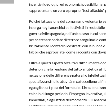
incentivi ideologici ed economici possibili, mai p
rappresentano un vero e proprio “test all’acido” p
Poiché l’attuazione del comunismo volontario semb
insorga negli anarchici collettivisti l’irresistib
guerra civile spagnola, nell’unico caso in cui han
per scatenare ondate di terrore sanguinario cont
brutalmente i contadini costretti con le buone o l
fabbriche espropriate: come racconta con dovizia
Oltre a questi aspetti totalitari difficilmente o
deteriori che la rendono del tutto antitetica al 
negazione delle differenze naturali o intellettual
specializzarsi nelle attività in cui eccellono al f
eguaglianza tipica del formicaio. L’irrazionalismo
calcolo di lungo periodo, l’impegno lavorativo, 
immediati, e agli istinti del momento. Gli anarchi
soddisfino i propri bisogni materiali senza far us