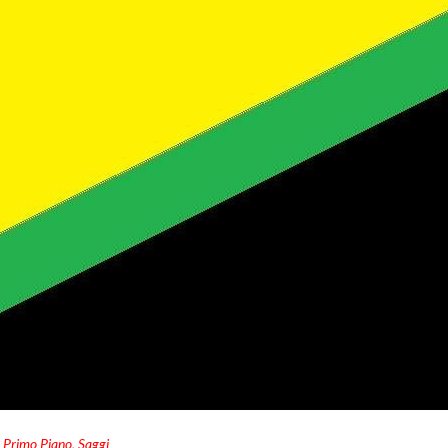
,
Primo Piano
,
Saggi