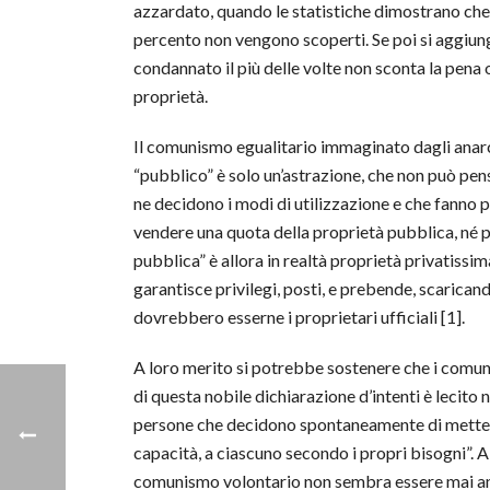
azzardato, quando le statistiche dimostrano che, 
percento non vengono scoperti. Se poi si aggiunge
condannato il più delle volte non sconta la pena 
proprietà.
Il comunismo egualitario immaginato dagli anarchi
“pubblico” è solo un’astrazione, che non può pensa
ne decidono i modi di utilizzazione e che fanno pr
vendere una quota della proprietà pubblica, né p
pubblica” è allora in realtà proprietà privatiss
garantisce privilegi, posti, e prebende, scarican
dovrebbero esserne i proprietari ufficiali [1].
A loro merito si potrebbe sostenere che i comuni
di questa nobile dichiarazione d’intenti è lecito
persone che decidono spontaneamente di mettere i
capacità, a ciascuno secondo i propri bisogni”. A
comunismo volontario non sembra essere mai andato