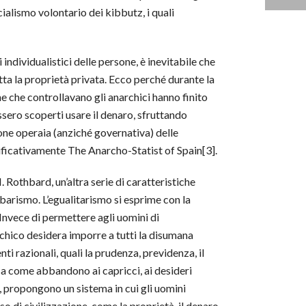
cialismo volontario dei kibbutz, i quali
ndividualistici delle persone, è inevitabile che
utta la proprietà privata. Ecco perché durante la
one che controllavano gli anarchici hanno finito
sero scoperti usare il denaro, sfruttando
tione operaia (anziché governativa) delle
ificativamente The Anarcho-Statist of Spain[3].
 Rothbard, un’altra serie di caratteristiche
rbarismo. L’egualitarismo si esprime con la
. Invece di permettere agli uomini di
narchico desidera imporre a tutti la disumana
ti razionali, quali la prudenza, previdenza, il
sa come abbandono ai capricci, ai desideri
a, propongono un sistema in cui gli uomini
so di civilizzazione, come la proprietà, il denaro,