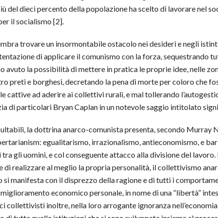
iù del dieci percento della popolazione ha scelto di lavorare nel so
er il socialismo [2].
ra trovare un insormontabile ostacolo nei desideri e negli istinti i
ile tentazione di applicare il comunismo con la forza, sequestrando t
no avuto la possibilità di mettere in pratica le proprie idee, nelle z
ro preti e borghesi, decretando la pena di morte per coloro che fos
e cattive ad aderire ai collettivi rurali, e mal tollerando l’autoges
 di particolari Bryan Caplan in un notevole saggio intitolato sign
ccultabili, la dottrina anarco-comunista presenta, secondo Murray N.
libertarianism: egualitarismo, irrazionalismo, antieconomismo, e ba
i tra gli uomini, e col conseguente attacco alla divisione del lavoro
ine di realizzare al meglio la propria personalità, il collettivismo a
 si manifesta con il disprezzo della ragione e di tutti i comportamen
il miglioramento economico personale, in nome di una “libertà” inte
ci collettivisti inoltre, nella loro arrogante ignoranza nell’economi
o di tutte quelle istituzioni che si sono sviluppate insieme al proces