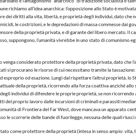
thbardiano e l’antagonismo “anarchico” di tradizione socialista è t
ne richiamo all’idea anarchica: l’opposizione allo Stato è motivata
e dei diritti alla vita, libertà, e proprietà degli individui, dato c
omicidi, le costrizioni, e le depredazioni di massa commesse dai gov
fensore della proprietà privata, e di garante del libero mercato. Il 
i esso, suppongono, l’umanità vivrebbe in uno stato di comunismo egu
ato venga considerato protettore della proprietà privata, dato che l
ati si procurano le risorse di cui necessitano tramite la tassazione: 
d esproprio od esazione. Lungi dal rispettare l’altrui proprietà, lo 
attuale della proprietà, ricorrendo alla forza coattiva anziché allo
 degli individui di difendere le proprie proprietà, se non ricorrend
i del proprio lavoro dalle incursioni di criminali e parassiti median
omunità di Frontiera del Far West, dove mancava un apparato centra
 le scorrerie delle bande di fuorilegge, nessuna delle quali riuscì 
 Stato come protettore della proprietà (intesa in senso ampio: vita