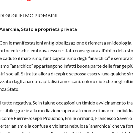
DI GUGLIELMO PIOMBINI
Anarchia, Stato e proprietà privata
Con le manifestazioni antiglobalizzazione è riemersa un’ideologia, l
ottocenteschi sembrava essere stata consegnata all’oblio della stor
è caduto il marxismo, l’anticapitalismo degli “anarchici” è sembra
nismo “anarchico” appartengono infatti buona parte delle frange pi
tri sociali. Si tratta allora di capire se possa esservi una qualche si
rizzato dagli anarco-capitalisti americani: coloro cioè che negli ult
nza Stato.
 tutto negativa. Se in talune occasioni un timido avvicinamento tra 
sibile, grazie alla mediazione operata in nome di anarco-individu
ei come Pierre-Joseph Proudhon, Emile Armand, Francesco Saverio 
ertarianism e la confusa e violenta nebulosa “anarchica” che va form