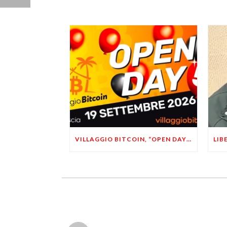
VILLAGGIO BITCOIN, “OPEN DAY 5”: LEONARDO FACCO OSPITE A BRESCIA