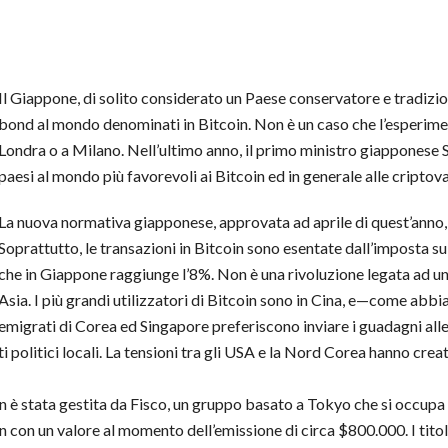
Il Giappone, di solito considerato un Paese conservatore e tradizion
bond al mondo denominati in Bitcoin. Non è un caso che l’esperim
Londra o a Milano. Nell’ultimo anno, il primo ministro giapponese 
paesi al mondo più favorevoli ai Bitcoin ed in generale alle criptova
La nuova normativa giapponese, approvata ad aprile di quest’anno, r
Soprattutto, le transazioni in Bitcoin sono esentate dall’imposta sul
che in Giappone raggiunge l’8%. Non è una rivoluzione legata ad un 
Asia. I più grandi utilizzatori di Bitcoin sono in Cina, e—come a
emigrati di Corea ed Singapore preferiscono inviare i guadagni alle 
ti politici locali. La tensioni tra gli USA e la Nord Corea hanno cre
 è stata gestita da Fisco, un gruppo basato a Tokyo che si occupa 
 con un valore al momento dell’emissione di circa $800.000. I titoli