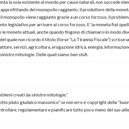
nta la sola esistente al mondo per cause naturali, non succede nient
, approfittando del monopolio raggiunto, il produttore della mon
 il monopolio viene raggiunto grazie a un corso forzoso, il problem
to legislativo per arrivare al corso forzoso. E’ la moneta fiat que
no le monete attuali, anche quando fingono di chiamarsi in modo div
el quale non ricordo il titolo (forse “La Tirannia Fiscale”) scrisse un 
fatture, servizi, agricoltura, erogazione idrica, energia, informazio
 sinistre mitologie. Delle quali siamo ben stufi.
roblemi creati da sinistre mitologie.”
tto pluto giudaico massonico” se non erro e’ copyright della “buon
trollare, regolamentare e pianificare tutto poco meno del suo all