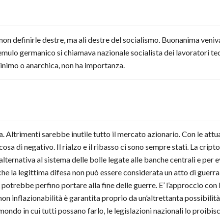
a non definirle destre, ma ali destre del socialismo. Buonanima veniva
l’emulo germanico si chiamava nazionale socialista dei lavoratori te
o minimo o anarchica, non ha importanza.
a. Altrimenti sarebbe inutile tutto il mercato azionario. Con le attu
cosa di negativo. Il rialzo e il ribasso ci sono sempre stati. La cri
 alternativa al sistema delle bolle legate alle banche centrali e per
e che la legittima difesa non può essere considerata un atto di guer
ta potrebbe perfino portare alla fine delle guerre. E’ l’approccio con 
non inflazionabilità è garantita proprio da un’altrettanta possibili
ondo in cui tutti possano farlo, le legislazioni nazionali lo proibis