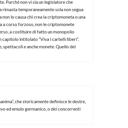
e. Purché non vi sia un legislatore che
eta rimasta temporaneamente sola non segua
a non lo causa chi crea la criptomoneta o una
lla a corso forzoso, non le criptomonete
erso, a costituire di fatto un monopolio
capitolo intitolato “Viva i cartelli liberi”.
ne, spettacoli e anche monete. Quello dei
anima”, che storicamente definisce le destre,
ievo ed emulo germanico, o dei concorrenti