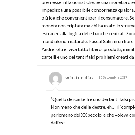
premesse inflazionistiche. Se una monetra dive
impedisca una possibile concorrenza qualora
più logiche convenienti per il consumatore. Se
moneta non criptata ma chi ha usato lo strumen
estranee alla logica delle banche centrali. So
mondiale non naturale. Pascal Salin in un libro d
Andrei oltre: viva tutto libero; prodotti, mani
cartelli è uno dei tanti falsi problemi creati da
winston diaz
13 Settembre 2017
“Quello dei cartelli è uno dei tanti falsi p
Non meno che delle destre, eh… il “complo
perlomeno del XX secolo, e che voleva con
dell’est.