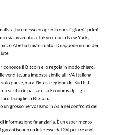
alista, ha emesso proprio in questi giorni i primi
ento sia avvenuto a Tokyo e non a New York,
Shinzo Abe ha trasformato il Giappone in uno dei
lute.
iconosce il Bitcoin e lo regola in modo chiaro.
le vendite, una imposta simile all’IVA Italiana
solo paese, ma all’intera regione del Sud Est
bbiamo scritto in passato su EconomyUp—gli
loro famiglie in Bitcoin.
ato un grosso nervosismo in Asia nei confronti del
di informazione finanziaria. È un esperimento
 garantiscono un interesse del 3% per tre anni.