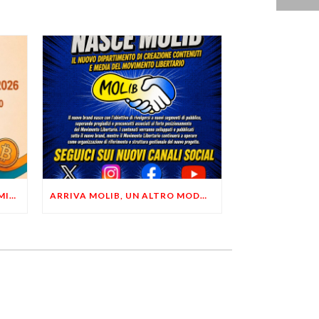
LIBERTÀ, PRIVACY ED ECONOMIA DEL BUON SENSO: FACCO E MUSUMECI A CASALECCHIO DI RENO (BO)
ARRIVA MOLIB, UN ALTRO MODO DI COMUNICARE LIBERTARIO