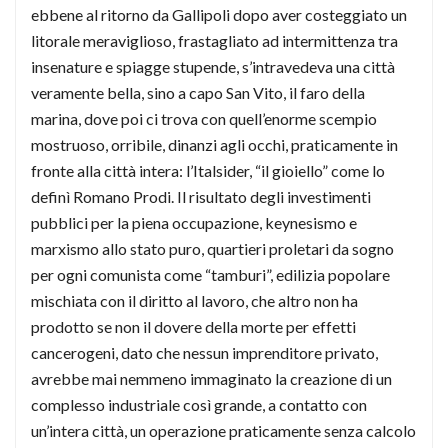
ebbene al ritorno da Gallipoli dopo aver costeggiato un
litorale meraviglioso, frastagliato ad intermittenza tra
insenature e spiagge stupende, s’intravedeva una città
veramente bella, sino a capo San Vito, il faro della
marina, dove poi ci trova con quell’enorme scempio
mostruoso, orribile, dinanzi agli occhi, praticamente in
fronte alla città intera: l’Italsider, “il gioiello” come lo
definì Romano Prodi. Il risultato degli investimenti
pubblici per la piena occupazione, keynesismo e
marxismo allo stato puro, quartieri proletari da sogno
per ogni comunista come “tamburi”, edilizia popolare
mischiata con il diritto al lavoro, che altro non ha
prodotto se non il dovere della morte per effetti
cancerogeni, dato che nessun imprenditore privato,
avrebbe mai nemmeno immaginato la creazione di un
complesso industriale così grande, a contatto con
un’intera città, un operazione praticamente senza calcolo