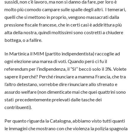
sussidi, non c’è lavoro, ma non si danno da fare, per loro è
molto più comodo campare sulle spalle degli altri. I temerari,
quelli che si mettono in proprio, vengono massacrati dalla
pressione fiscale francese, che in certi casi è addirittura più
alta della nostra, quindi moltissimi sono costretti a chiudere
bottega, o a fallire.
In Martinica il MIM (partito indipendentista) raccoglie ad
ogni elezione una marea di voti. Quando peró ci fu il
referendum per l’indipendenza, il “SI” beccò solo il 3%. Volete
sapere il perché? Perché rinunciare a mamma Francia, che tra
l’altro detestano, vorrebbe dire rinunciare allo sfrenato e
assurdo welfare (non dimenticate mai che quei quattrini sono
stati precedentemente prelevati dalle tasche dei
contribuenti).
Per quanto riguarda la Catalogna, abbiamo visto tutti quanti
le immagini che mostrano con che violenza la polizia spagnola