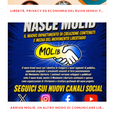
LIBERTÀ, PRIVACY ED ECONOMIA DEL BUON SENSO: FACCO E MUSUMECI A CASALECCHIO DI RENO (BO)
ARRIVA MOLIB, UN ALTRO MODO DI COMUNICARE LIBERTARIO