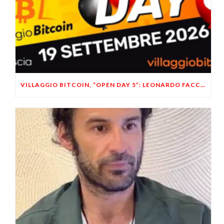
VILLAGGIO BITCOIN, “OPEN DAY 5”: LEONARDO FACCO OSPITE A BRESCIA