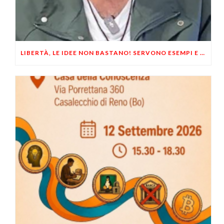
LIBERTÀ, LE IDEE NON BASTANO! SERVONO ESEMPI E UN PO’ DI COERENZA