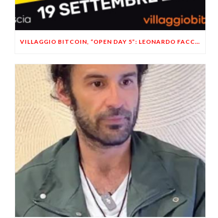
VILLAGGIO BITCOIN, “OPEN DAY 5”: LEONARDO FACCO OSPITE A BRESCIA