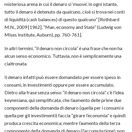
misteriosa arena in cui il denaro si ‘muove’. In ogni istante,
tutto il denaro è detenuto da qualcuno, cioè si trova nei conti
di liquidità (cash balances) di questo qualcuno” [Rothbard
M.N., 2009 [1962], “Man, economy and State” (Ludwig von
Mises Institute, Auburn), pp. 760-761].
In altri termini, “il denaro non circola” è una frase che non ha
alcun senso economico. Tuttavia, non è semplicemente una
cialtronata.
Il denaro infatti può essere domandato per essere speso in
consumi, in investimenti oppure per essere accumulato.
Dietro alla frase senza senso “il denaro non circola” c’è l’idea
keynesiana, qui semplificata, che l’aumento delle prime due
componenti della domanda di denaro (quella per i consumi e
quella per gli investimenti) faccia “girare l’economia” e quindi
produca crescita economica; mentre l’aumento della terza
componente della domanda di denaro (l’accumulazione), non