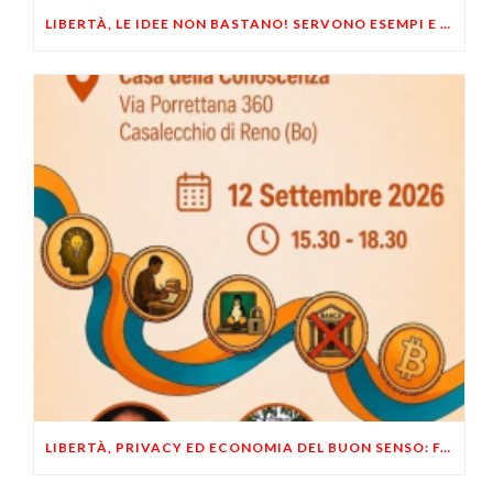
LIBERTÀ, LE IDEE NON BASTANO! SERVONO ESEMPI E UN PO’ DI COERENZA
LIBERTÀ, PRIVACY ED ECONOMIA DEL BUON SENSO: FACCO E MUSUMECI A CASALECCHIO DI RENO (BO)