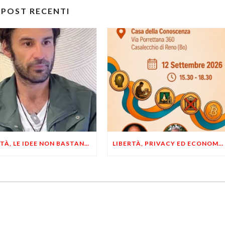
POST RECENTI
LIBERTÀ, LE IDEE NON BASTANO! SERVONO ESEMPI E UN PO’ DI COERENZA
LIBERTÀ, PRIVACY ED ECONOMIA DEL BUON SENSO: FACCO E MUSUMECI A CASALECCHIO DI RENO (BO)