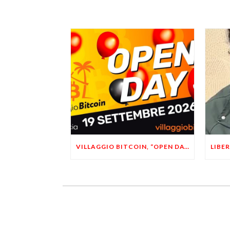
VILLAGGIO BITCOIN, “OPEN DAY 5”: LEONARDO FACCO OSPITE A BRESCIA