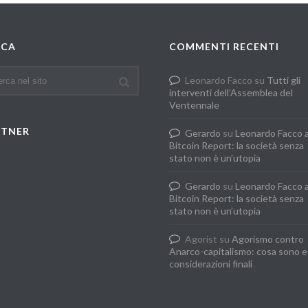
RCA
COMMENTI RECENTI
Leonardo Facco
su
Tutti gli
interventi dell’Assemblea del
Ventennale
RTNER
Gerardo
su
Leonardo Facco 
Bitcoin Report: la società senza
stato non è un’utopia
Gerardo
su
Leonardo Facco 
Bitcoin Report: la società senza
stato non è un’utopia
Agorist
su
Agorismo contro
Anarco-capitalismo: cosa sono e
considerazioni finali