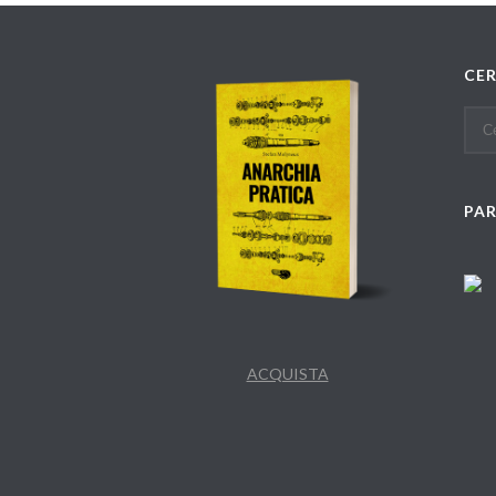
CE
PA
ACQUISTA