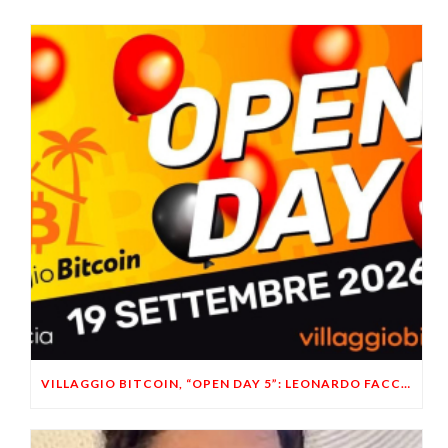
VILLAGGIO BITCOIN, “OPEN DAY 5”: LEONARDO FACCO OSPITE A BRESCIA