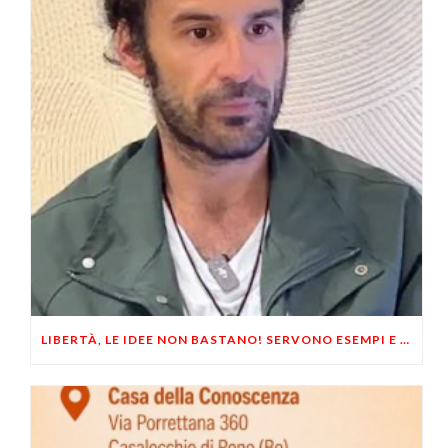
LIBERTÀ, LE IDEE NON BASTANO! SERVONO ESEMPI E UN PO’ DI COERENZA