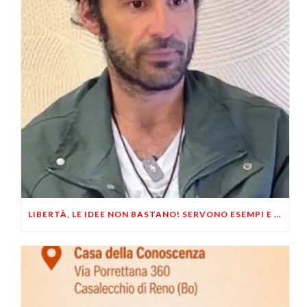
LIBERTÀ, LE IDEE NON BASTANO! SERVONO ESEMPI E UN PO’ DI COERENZA