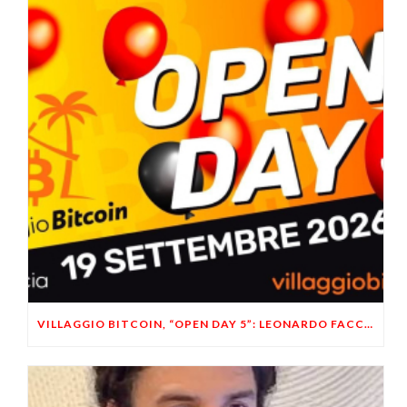
VILLAGGIO BITCOIN, “OPEN DAY 5”: LEONARDO FACCO OSPITE A BRESCIA