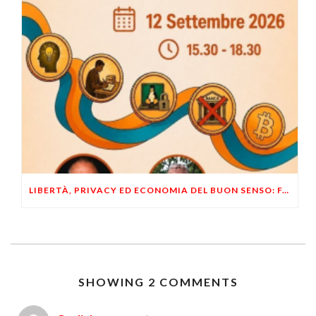
LIBERTÀ, PRIVACY ED ECONOMIA DEL BUON SENSO: FACCO E MUSUMECI A CASALECCHIO DI RENO (BO)
SHOWING 2 COMMENTS