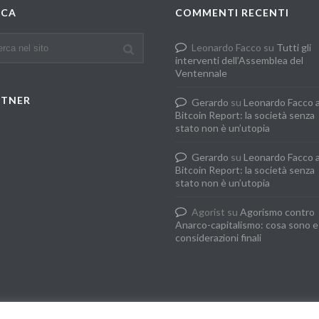
RCA
COMMENTI RECENTI
Leonardo Facco
su
Tutti gli
interventi dell’Assemblea del
Ventennale
RTNER
Gerardo
su
Leonardo Facco 
Bitcoin Report: la società senza
stato non è un’utopia
Gerardo
su
Leonardo Facco 
Bitcoin Report: la società senza
stato non è un’utopia
Agorist
su
Agorismo contro
Anarco-capitalismo: cosa sono e
considerazioni finali