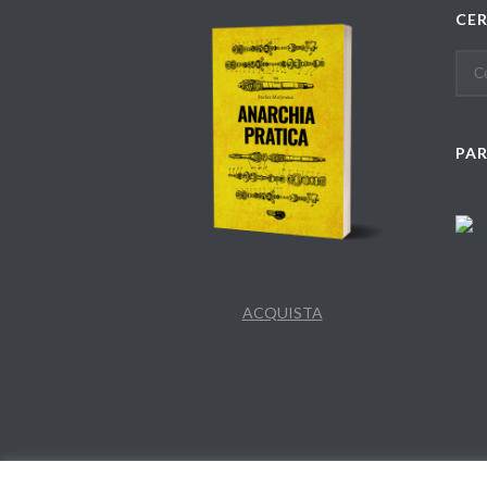
CE
PA
ACQUISTA