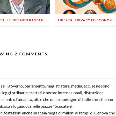
LIBERTÀ, LE IDEE NON BASTANO! SERVONO ESEMPI E UN PO’ DI COERENZA
LIBERTÀ, PRIVACY ED ECONOMIA DEL BUON SENSO: FACCO E MUSUMECI A CASALECCHIO DI RENO (BO)
WING 2 COMMENTS
a se il governo, parlamento, magistratura, media, ecc. se ne sono
, leggi ordinarie, trattati e norme internazionali, distruzione
ni contro l’umanità, oltre che delle montagne di balle che ci hanno
lcosa sfogandoci nelle piazze? Scusate eh.
nifestazioni anche su scala mega di milioni ai tempi di Genova che