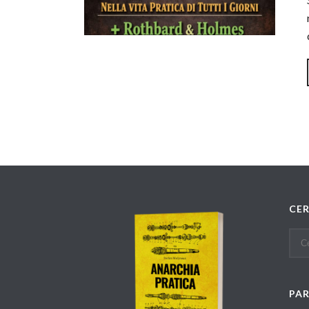
CE
PA