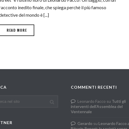
racconto inedito finale, che spiega perchè il più famoso
detective del mondo è [...]
READ MORE
RCA
COMMENTI RECENTI
Leonardo Facco
su
Tutti gli
interventi dell’Assemblea del
Ventennale
RTNER
Gerardo
su
Leonardo Facco 
Bitcoin Report: la società senza