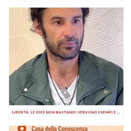
LIBERTÀ, LE IDEE NON BASTANO! SERVONO ESEMPI E UN PO’ DI COERENZA