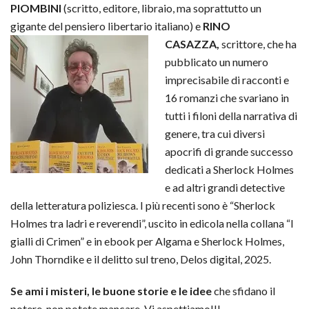
PIOMBINI
(scritto, editore, libraio, ma soprattutto un
gigante del pensiero libertario italiano) e
RINO
CASAZZA,
scrittore, che ha
pubblicato un numero
imprecisabile di racconti e
16 romanzi che svariano in
tutti i filoni della narrativa di
genere, tra cui diversi
apocrifi di grande successo
dedicati a Sherlock Holmes
e ad altri grandi detective
della letteratura poliziesca. I più recenti sono è “Sherlock
Holmes tra ladri e reverendi”, uscito in edicola nella collana “I
gialli di Crimen” e in ebook per Algama e Sherlock Holmes,
John Thorndike e il delitto sul treno, Delos digital, 2025.
Se ami i misteri, le buone storie e le idee
che sfidano il
potere, non potete mancare. Vi aspettiamo!!!