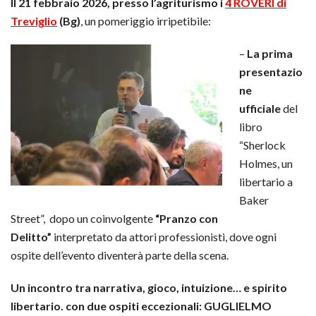
Il 21 febbraio 2026, presso l’agriturismo i
4 ROVERI di
Treviglio
(Bg)
, un pomeriggio irripetibile:
–
La prima
presentazio
ne
ufficiale
del
libro
“Sherlock
Holmes, un
libertario a
Baker
Street”, dopo un coinvolgente
“Pranzo con
Delitto”
interpretato da attori professionisti, dove ogni
ospite dell’evento diventerà parte della scena.
Un incontro tra narrativa, gioco, intuizione… e spirito
libertario. con due ospiti eccezionali: GUGLIELMO