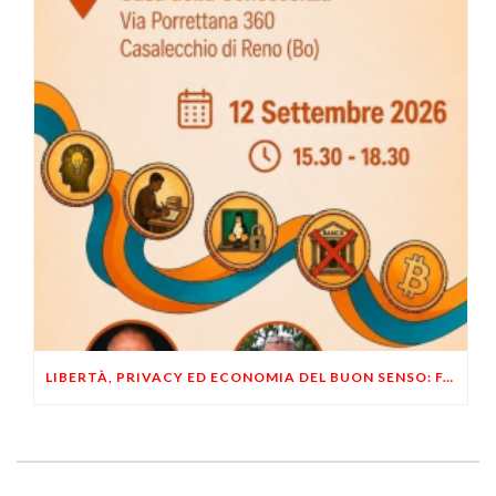
LIBERTÀ, PRIVACY ED ECONOMIA DEL BUON SENSO: FACCO E MUSUMECI A CASALECCHIO DI RENO (BO)