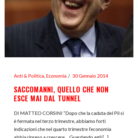
Anti & Politica
,
Economia
30 Gennaio 2014
SACCOMANNI, QUELLO CHE NON
ESCE MAI DAL TUNNEL
DI MATTEO CORSINI “Dopo che la caduta del Pil si
è fermata nel terzo trimestre, abbiamo forti
indicazioni che nel quarto trimestre l’economia
abbia ripreso a crescere… Guardando agli [...]