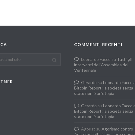
RCA
COMMENTI RECENTI
Leonardo Facco
su
Tutti gli
interventi dell’Assemblea del
Ventennale
RTNER
Gerardo
su
Leonardo Facco 
Bitcoin Report: la società senza
stato non è un’utopia
Gerardo
su
Leonardo Facco 
Bitcoin Report: la società senza
stato non è un’utopia
Agorist
su
Agorismo contro
Anarco-capitalismo: cosa sono e