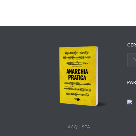
CE
PA
ACQUISTA