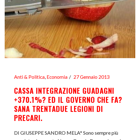
Anti & Politica
,
Economia
27 Gennaio 2013
CASSA INTEGRAZIONE GUADAGNI
+370.1%? ED IL GOVERNO CHE FA?
SANA TRENTADUE LEGIONI DI
PRECARI.
DI GIUSEPPE SANDRO MELA* Sono sempre più