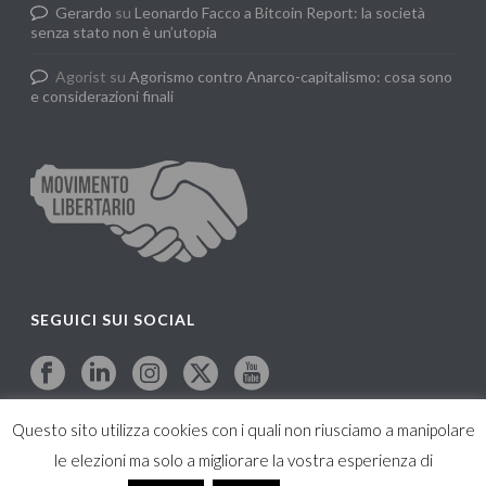
Gerardo
su
Leonardo Facco a Bitcoin Report: la società
senza stato non è un’utopia
Agorist
su
Agorismo contro Anarco-capitalismo: cosa sono
e considerazioni finali
SEGUICI SUI SOCIAL
Questo sito utilizza cookies con i quali non riusciamo a manipolare
le elezioni ma solo a migliorare la vostra esperienza di