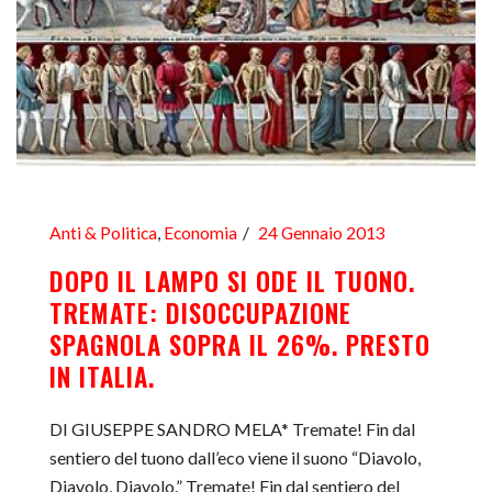
Anti & Politica
,
Economia
24 Gennaio 2013
DOPO IL LAMPO SI ODE IL TUONO.
TREMATE: DISOCCUPAZIONE
SPAGNOLA SOPRA IL 26%. PRESTO
IN ITALIA.
DI GIUSEPPE SANDRO MELA* Tremate! Fin dal
sentiero del tuono dall’eco viene il suono “Diavolo,
Diavolo, Diavolo.” Tremate! Fin dal sentiero del