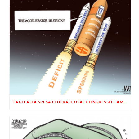
TAGLI ALLA SPESA FEDERALE USA? CONGRESSO E AMERICANI VOGLIONO PIÙ DEFICIT SPENDING