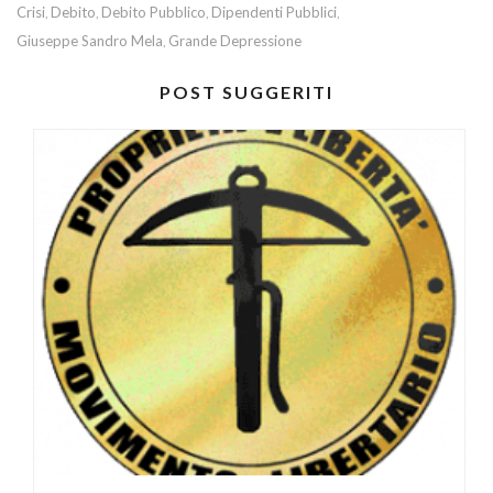
Crisi
Debito
Debito Pubblico
Dipendenti Pubblici
,
,
,
,
Giuseppe Sandro Mela
Grande Depressione
,
POST SUGGERITI