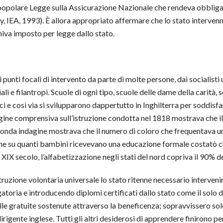
impopolare Legge sulla Assicurazione Nazionale che rendeva obbligat
ty, IEA, 1993). È allora appropriato affermare che lo stato interven
iva imposto per legge dallo stato.
 punti focali di intervento da parte di molte persone, dai socialist
li e filantropi. Scuole di ogni tipo, scuole delle dame della carità
ici e così via si svilupparono dappertutto in Inghilterra per soddisf
gine comprensiva sull’istruzione condotta nel 1818 mostrava che i
conda indagine mostrava che il numero di coloro che frequentava un
su quanti bambini ricevevano una educazione formale costatò che la
l XIX secolo, l’alfabetizzazione negli stati del nord copriva il 90% 
struzione volontaria universale lo stato ritenne necessario interve
igatoria e introducendo diplomi certificati dallo stato come il sol
elle gratuite sostenute attraverso la beneficenza; sopravvissero so
rigente inglese. Tutti gli altri desiderosi di apprendere finirono per