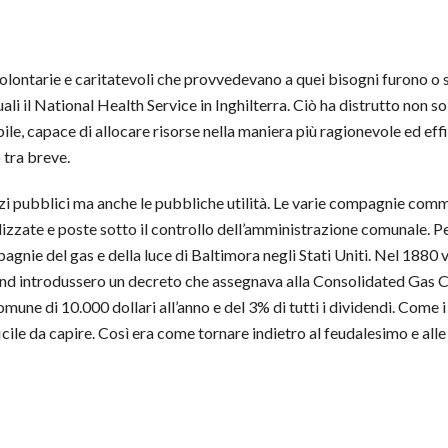
volontarie e caritatevoli che provvedevano a quei bisogni furono o s
li il National Health Service in Inghilterra. Ciò ha distrutto non so
le, capace di allocare risorse nella maniera più ragionevole ed ef
o tra breve.
izi pubblici ma anche le pubbliche utilità. Le varie compagnie comm
palizzate e poste sotto il controllo dell’amministrazione comunale.
gnie del gas e della luce di Baltimora negli Stati Uniti. Nel 1880
and introdussero un decreto che assegnava alla Consolidated Gas 
omune di 10.000 dollari all’anno e del 3% di tutti i dividendi. Come
icile da capire. Così era come tornare indietro al feudalesimo e alle 