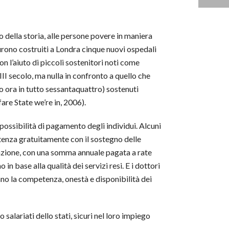
o della storia, alle persone povere in maniera
furono costruiti a Londra cinque nuovi ospedali
on l’aiuto di piccoli sostenitori noti come
VIII secolo, ma nulla in confronto a quello che
no ora in tutto sessantaquattro) sostenuti
re State we’re in, 2006).
 possibilità di pagamento degli individui. Alcuni
istenza gratuitamente con il sostegno delle
azione, con una somma annuale pagata a rate
base alla qualità dei servizi resi. E i dottori
ano la competenza, onestà e disponibilità dei
salariati dello stati, sicuri nel loro impiego