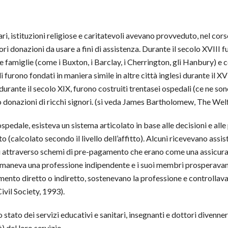
ri, istituzioni religiose e caritatevoli avevano provveduto, nel cors
ori donazioni da usare a fini di assistenza. Durante il secolo XVIII 
e famiglie (come i Buxton, i Barclay, i Cherrington, gli Hanbury) e c
i furono fondati in maniera simile in altre città inglesi durante il X
 durante il secolo XIX, furono costruiti trentasei ospedali (ce ne so
 donazioni di ricchi signori. (si veda James Bartholomew, The Welfa
spedale, esisteva un sistema articolato in base alle decisioni e alle
o (calcolato secondo il livello dell’affitto). Alcuni ricevevano ass
rti attraverso schemi di pre-pagamento che erano come una assicur
maneva una professione indipendente e i suoi membri prosperavano in 
amento diretto o indiretto, sostenevano la professione e controllav
vil Society, 1993).
ato dei servizi educativi e sanitari, insegnanti e dottori divennero 
) del loro servizio.