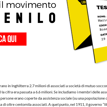
ano in Inghilterra 2.7 milioni di associati a società di mutuo socco
0 la cifra era passata a 6.6 milioni. Se includiamo i membri delle as
 persone erano coperte da assistenza sociale (su una popolazione di 
ia di oltre centomila associati. A quel punto, nel 1911, il governo “