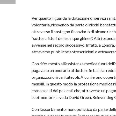
Per quanto riguarda la dotazione di servizi sanita
volontaria, ricevendo da parte di ricchi benefatt
attraverso il sostegno finanziario di alcune ricch
“sottoscrittori delle cinque ghinee”. Altri ospedal
avvenne nel secolo successivo. Infatti, a Londra,
attraverso pubbliche sottoscrizioni o attraverso
Con riferimento all’assistenza medica fuori dell’o
pagavano un onorario al dottore in base al reddit
organizzazioni caritatevoli. Alcuni erano cope
mensili. In questo modo la professione medica ri
erano scelti dai pazienti che, attraverso un pag
suoi membri (si veda David Green, Reinventing Ci
Con l’assorbimento monopolistico da parte dello st
qualunque fosse la qualità (o mancanza di qualità