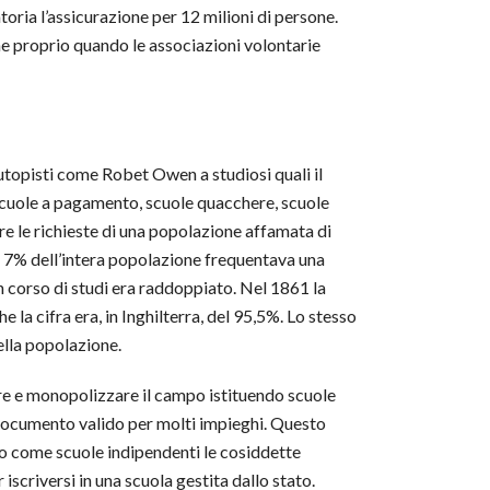
oria l’assicurazione per 12 milioni di persone.
ne proprio quando le associazioni volontarie
i utopisti come Robet Owen a studiosi quali il
, scuole a pagamento, scuole quacchere, scuole
are le richieste di una popolazione affamata di
l 7% dell’intera popolazione frequentava una
 corso di studi era raddoppiato. Nel 1861 la
 cifra era, in Inghilterra, del 95,5%. Lo stesso
della popolazione.
nire e monopolizzare il campo istituendo scuole
o documento valido per molti impieghi. Questo
lo come scuole indipendenti le cosiddette
 iscriversi in una scuola gestita dallo stato.