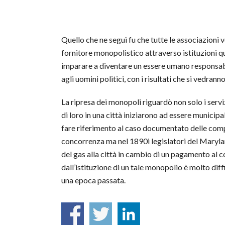
Quello che ne seguì fu che tutte le associazioni 
fornitore monopolistico attraverso istituzioni qua
imparare a diventare un essere umano responsabi
agli uomini politici, con i risultati che si vedrann
La ripresa dei monopoli riguardò non solo i serv
di loro in una città iniziarono ad essere munici
fare riferimento al caso documentato delle compa
concorrenza ma nel 1890i legislatori del Maryl
del gas alla città in cambio di un pagamento al c
dall’istituzione di un tale monopolio è molto diff
una epoca passata.