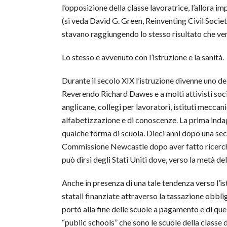
l’opposizione della classe lavoratrice, l’allora 
(si veda David G. Green, Reinventing Civil Socie
stavano raggiungendo lo stesso risultato che ven
Lo stesso è avvenuto con l’istruzione e la sanità.
Durante il secolo XIX l’istruzione divenne uno dei
Reverendo Richard Dawes e a molti attivisti socia
anglicane, collegi per lavoratori, istituti meccan
alfabetizzazione e di conoscenze. La prima inda
qualche forma di scuola. Dieci anni dopo una se
Commissione Newcastle dopo aver fatto ricerche 
può dirsi degli Stati Uniti dove, verso la metà de
Anche in presenza di una tale tendenza verso l’i
statali finanziate attraverso la tassazione obbl
portò alla fine delle scuole a pagamento e di qu
“public schools” che sono le scuole della classe di