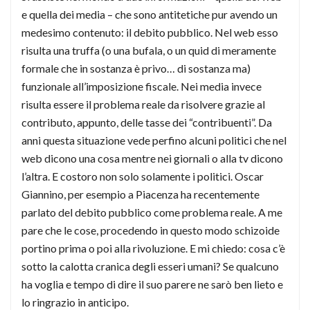
e quella dei media – che sono antitetiche pur avendo un
medesimo contenuto: il debito pubblico. Nel web esso
risulta una truffa (o una bufala, o un quid di meramente
formale che in sostanza è privo… di sostanza ma)
funzionale all’imposizione fiscale. Nei media invece
risulta essere il problema reale da risolvere grazie al
contributo, appunto, delle tasse dei “contribuenti”. Da
anni questa situazione vede perfino alcuni politici che nel
web dicono una cosa mentre nei giornali o alla tv dicono
l’altra. E costoro non solo solamente i politici. Oscar
Giannino, per esempio a Piacenza ha recentemente
parlato del debito pubblico come problema reale. A me
pare che le cose, procedendo in questo modo schizoide
portino prima o poi alla rivoluzione. E mi chiedo: cosa c’è
sotto la calotta cranica degli esseri umani? Se qualcuno
ha voglia e tempo di dire il suo parere ne sarò ben lieto e
lo ringrazio in anticipo.