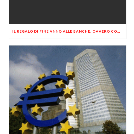
IL REGALO DI FINE ANNO ALLE BANCHE, OVVERO COME RAPINARE IL “PATRIMONIO PUBBLICO”