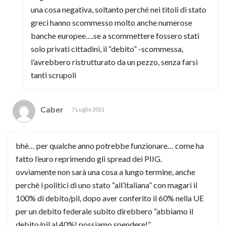
una cosa negativa, soltanto perché nei titoli di stato
greci hanno scommesso molto anche numerose
banche europee….se a scommettere fossero stati
solo privati cittadini, il “debito” -scommessa,
l’avrebbero ristrutturato da un pezzo, senza farsi
tanti scrupoli
Caber
7 Luglio 2011
bhè… per qualche anno potrebbe funzionare… come ha
fatto l’euro reprimendo gli spread dei PIIG.
ovviamente non sarà una cosa a lungo termine, anche
perchè i politici di uno stato “all’italiana” con magari il
100% di debito/pil, dopo aver conferito il 60% nella UE
per un debito federale subito direbbero “abbiamo il
debito/pil al 40%! possiamo spendere!”