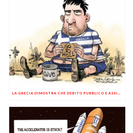
LA GRECIA DIMOSTRA CHE DEBITO PUBBLICO E ASSISTENZIALISMO PORTANO AL DEFAULT