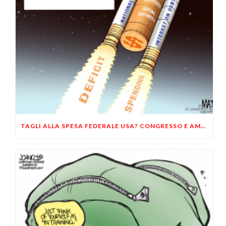
TAGLI ALLA SPESA FEDERALE USA? CONGRESSO E AMERICANI VOGLIONO PIÙ DEFICIT SPENDING