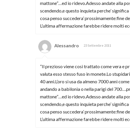
mattone”…ed io ridevo.Adesso andate alla posta
scendendo,e questo inquieta perche’ significa
cosa penso succedera’ prossimamente:fine dell
L’ultima affermazione farebbe ridere molti ec
Alessandro
23 Settembre 2011
“Il prezioso viene così trattato come vera e p
valuta esso stesso fuso in monete.Lo stupidario
40 anni.L’oro si usa da almeno 7000 anni come
andando a babilonia o nella parigi del 700….p
mattone”…ed io ridevo.Adesso andate alla posta
scendendo,e questo inquieta perche’ significa
cosa penso succedera’ prossimamente:fine dell
L’ultima affermazione farebbe ridere molti ec