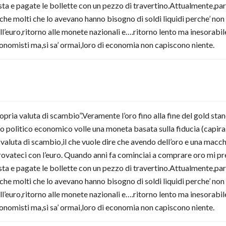
 e pagate le bollette con un pezzo di travertino.Attualmente,parlo 
 che molti che lo avevano hanno bisogno di soldi liquidi perche’ 
’euro,ritorno alle monete nazionali e….ritorno lento ma inesorabile
onomisti ma,si sa’ ormai,loro di economia non capiscono niente.
ropria valuta di scambio”.Veramente l’oro fino alla fine del gold s
 politico economico volle una moneta basata sulla fiducia (capirai f
 valuta di scambio,il che vuole dire che avendo dell’oro e una mac
rovateci con l’euro. Quando anni fa cominciai a comprare oro mi pre
 e pagate le bollette con un pezzo di travertino.Attualmente,parlo 
 che molti che lo avevano hanno bisogno di soldi liquidi perche’ 
’euro,ritorno alle monete nazionali e….ritorno lento ma inesorabile
onomisti ma,si sa’ ormai,loro di economia non capiscono niente.