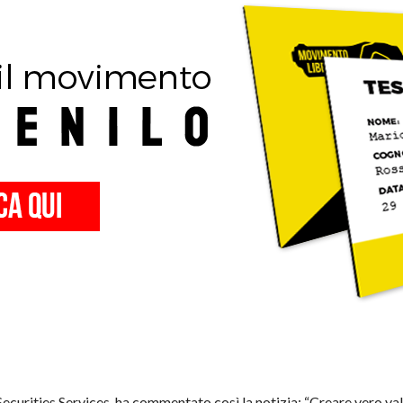
urities Services, ha commentato così la notizia: “Creare vero val