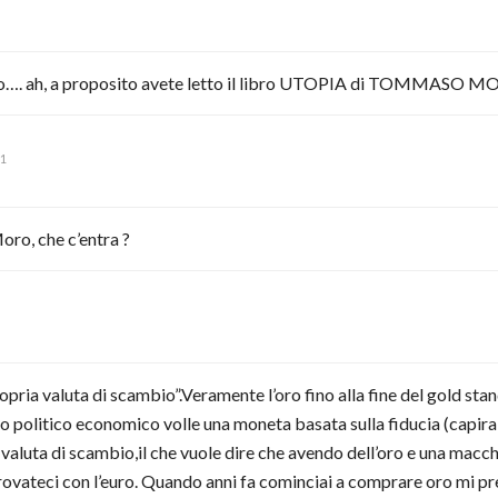
 oro…. ah, a proposito avete letto il libro UTOPIA di TOMMASO 
11
ro, che c’entra ?
ropria valuta di scambio”.Veramente l’oro fino alla fine del gold s
 politico economico volle una moneta basata sulla fiducia (capirai f
 valuta di scambio,il che vuole dire che avendo dell’oro e una mac
rovateci con l’euro. Quando anni fa cominciai a comprare oro mi pr