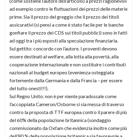
(come sostiene l’autore dell’articolo) a prezzi ragionevoli
ad esempio contro le fluttuazioni dei prezzi delle materie
prime. Sia il prezzo del greggio che il prezzo dei titoli
assicurativi (si pensi a come è stato facile per le banche
gonfiare il prezzo dei CDS sui titoli pubblici) sono in fatti
ad oggi tra i più esposti alla speculazione finanziaria.
Sul gettito: concordo con l’autore. I proventi devono
essere destinati al welfare, alla lotta alla povertà, alla
cooperazione internazionale e non sostituire i contributi
nazionali al budget europeo (evenienza osteggiata
fortemente dalla Germania e dalla Francia – per essere
del tutto onesti!!!).
Sul Regno Unito: non è per niente paradossale come
l’accoppiata Cameron/Osborne si sia messa di traverso
contro la proposta di TTF europea contro il parere di più
del 60% della popolazione britannica (sondaggio
commissionato da Oxfam che evidenzia inoltre come più
dell’80 % della popolazione britannica sia favorevole a