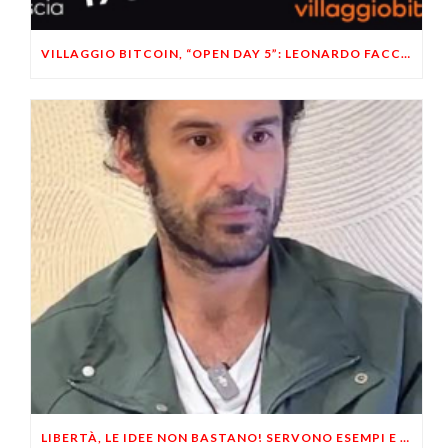
VILLAGGIO BITCOIN, “OPEN DAY 5”: LEONARDO FACCO OSPITE A BRESCIA
LIBERTÀ, LE IDEE NON BASTANO! SERVONO ESEMPI E UN PO’ DI COERENZA