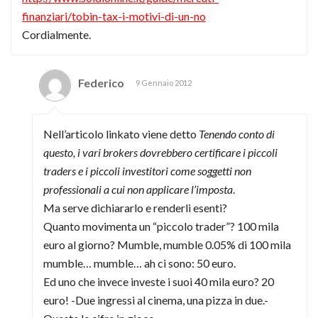
finanziari/tobin-tax-i-motivi-di-un-no
Cordialmente.
Federico
9 Gennaio 2012
Nell’articolo linkato viene detto
Tenendo conto di
questo, i vari brokers dovrebbero certificare i piccoli
traders e i piccoli investitori come soggetti non
professionali a cui non applicare l’imposta
.
Ma serve dichiararlo e renderli esenti?
Quanto movimenta un “piccolo trader”? 100 mila
euro al giorno? Mumble, mumble 0.05% di 100 mila
mumble… mumble… ah ci sono: 50 euro.
Ed uno che invece investe i suoi 40 mila euro? 20
euro! -Due ingressi al cinema, una pizza in due.-