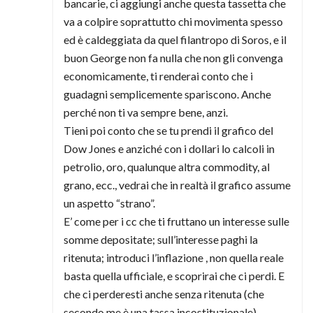
bancarie, ci aggiungi anche questa tassetta che
va a colpire soprattutto chi movimenta spesso
ed è caldeggiata da quel filantropo di Soros, e il
buon George non fa nulla che non gli convenga
economicamente, ti renderai conto che i
guadagni semplicemente spariscono. Anche
perché non ti va sempre bene, anzi.
Tieni poi conto che se tu prendi il grafico del
Dow Jones e anziché con i dollari lo calcoli in
petrolio, oro, qualunque altra commodity, al
grano, ecc., vedrai che in realtà il grafico assume
un aspetto “strano”.
E’ come per i cc che ti fruttano un interesse sulle
somme depositate; sull’interesse paghi la
ritenuta; introduci l’inflazione , non quella reale
basta quella ufficiale, e scoprirai che ci perdi. E
che ci perderesti anche senza ritenuta (che
secondo me è una tassa incostituzionale).