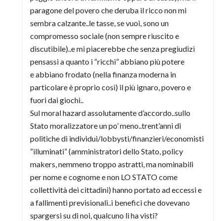
paragone del povero che deruba il ricco non mi
sembra calzante..le tasse, se vuoi, sono un
compromesso sociale (non sempre riuscito e
discutibile)..e mi piacerebbe che senza pregiudizi
pensassi a quanto i “ricchi” abbiano più potere
e abbiano frodato (nella finanza moderna in
particolare è proprio così) il più ignaro, povero e
fuori dai giochi..
Sul moral hazard assolutamente d’accordo..sullo
Stato moralizzatore un po’ meno..trent’anni di
politiche di individui/lobbysti/finanzieri/economisti
“illuminati” (amministratori dello Stato, policy
makers, nemmeno troppo astratti, ma nominabili
per nome e cognome e non LO STATO come
collettività dei cittadini) hanno portato ad eccessi e
a fallimenti previsionali..i benefici che dovevano
spargersi su di noi, qualcuno li ha visti?