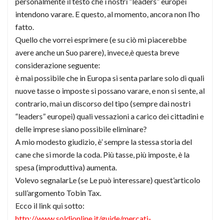
personalmente il testo che i nostri “leaders” europei
intendono varare. E questo, al momento, ancora non l’ho
fatto.
Quello che vorrei esprimere (e su ciò mi piacerebbe
avere anche un Suo parere), invece,è questa breve
considerazione seguente:
è mai possibile che in Europa si senta parlare solo di quali
nuove tasse o imposte si possano varare, e non si sente, al
contrario, mai un discorso del tipo (sempre dai nostri
“leaders” europei) quali vessazioni a carico dei cittadini e
delle imprese siano possibile eliminare?
A mio modesto giudizio, è’ sempre la stessa storia del
cane che si morde la coda. Più tasse, più imposte, è la
spesa (improduttiva) aumenta.
Volevo segnalarLe (se Le può interessare) quest’articolo
sull’argomento Tobin Tax.
Ecco il link qui sotto:
http://www.soldionline.it/guide/mercati-