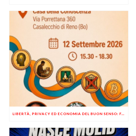
LIBERTÀ, PRIVACY ED ECONOMIA DEL BUON SENSO: FACCO E MUSUMECI A CASALECCHIO DI RENO (BO)