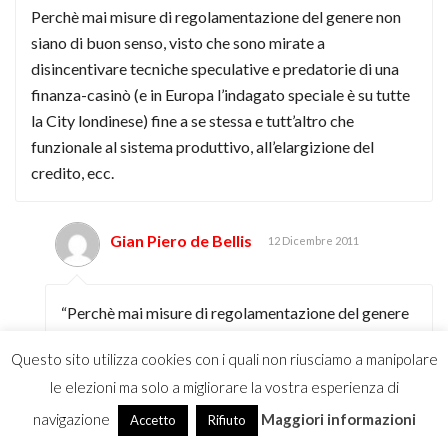
Perchè mai misure di regolamentazione del genere non
siano di buon senso, visto che sono mirate a
disincentivare tecniche speculative e predatorie di una
finanza-casinò (e in Europa l’indagato speciale è su tutte
la City londinese) fine a se stessa e tutt’altro che
funzionale al sistema produttivo, all’elargizione del
credito, ecc.
Gian Piero de Bellis
12 Dicembre 2011
“Perchè mai misure di regolamentazione del genere
non siano di buon senso, visto che sono mirate a
Questo sito utilizza cookies con i quali non riusciamo a manipolare
disincentivare tecniche speculative e predatorie di
le elezioni ma solo a migliorare la vostra esperienza di
una finanza-casinò (e in Europa l’indagato speciale è
su tutte la City londinese) fine a se stessa e tutt’altro
navigazione
Maggiori informazioni
Accetto
Rifiuto
che funzionale al sistema produttivo, all’elargizione