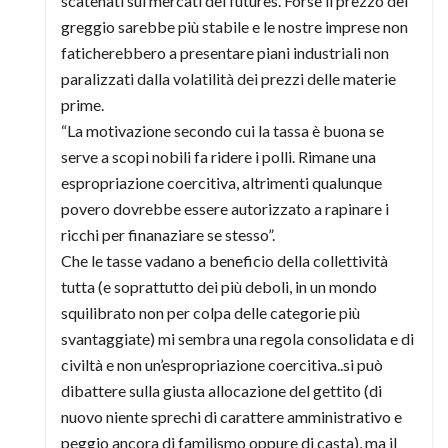
scatenati sui mercati dei futures. Forse il prezzo del
greggio sarebbe più stabile e le nostre imprese non
faticherebbero a presentare piani industriali non
paralizzati dalla volatilità dei prezzi delle materie
prime.
“La motivazione secondo cui la tassa è buona se
serve a scopi nobili fa ridere i polli. Rimane una
espropriazione coercitiva, altrimenti qualunque
povero dovrebbe essere autorizzato a rapinare i
ricchi per finanaziare se stesso”.
Che le tasse vadano a beneficio della collettività
tutta (e soprattutto dei più deboli, in un mondo
squilibrato non per colpa delle categorie più
svantaggiate) mi sembra una regola consolidata e di
civiltà e non un’espropriazione coercitiva..si può
dibattere sulla giusta allocazione del gettito (di
nuovo niente sprechi di carattere amministrativo e
peggio ancora di familismo oppure di casta), ma il