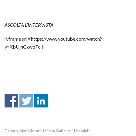
ASCOLTA L’INTERVISTA
[yframe url=’https://www.youtube.com/watch?
v=XbUjhCxwqTc’]
Denaro
Mario Monti
Milena Gabanelli
Usemlab
,
,
,