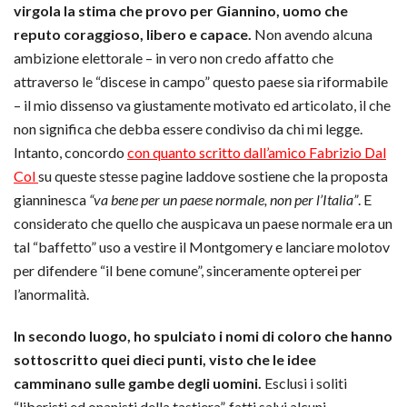
virgola la stima che provo per Giannino, uomo che
reputo coraggioso, libero e capace.
Non avendo alcuna
ambizione elettorale – in vero non credo affatto che
attraverso le “discese in campo” questo paese sia riformabile
– il mio dissenso va giustamente motivato ed articolato, il che
non significa che debba essere condiviso da chi mi legge.
Intanto, concordo
con quanto scritto dall’amico Fabrizio Dal
Col
su queste stesse pagine laddove sostiene che la proposta
gianninesca
“va bene per un paese normale, non per l’Italia”
. E
considerato che quello che auspicava un paese normale era un
tal “baffetto” uso a vestire il Montgomery e lanciare molotov
per difendere “il bene comune”, sinceramente opterei per
l’anormalità.
In secondo luogo, ho spulciato i nomi di coloro che hanno
sottoscritto quei dieci punti, visto che le idee
camminano sulle gambe degli uomini.
Esclusi i soliti
“liberisti ed onanisti della tastiera”, fatti salvi alcuni