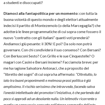
a studenti e disoccupati?
Diamoci alla fantapolitica per un momento:
con tutta la
buona volontà di questo mondo e degli elettori attualmente
indecisi il partito di Montezemolo (o della Marcegaglia?) che
adotterà le linee programmatiche di cui sopra come fossero il
nuovo “contratto con gli italiani” quanti voti prenderà?
Andiamoci giù pesante: il 30%! E poi? Da solo non potrà
governare. Con chi condividerà il suo consenso? Con Bersani?
Con Berlusconi Sesto? Con Grillo e le sue Cinquestelle? O
magari con Casini e Bersani insieme? Facciamola breve: per
me ha ragione Salvatore Antonaci, che a proposito del
“libretto dei sogni” di cui sopra ha affermato:
“Oltretutto, lo
iato tra buoni proponimenti e melmosa prassi politica è già
amplissimo. Il rischio serissimo che intravvedo, facendo salva
l’onestà intellettuale dei promotori l’iniziativa, è che partendo dal
poco si approdi ad un desolante nulla. Un leitmotiv ricorrente o
meglio un canovaccio consueto nell’eterna commedia dell’arte