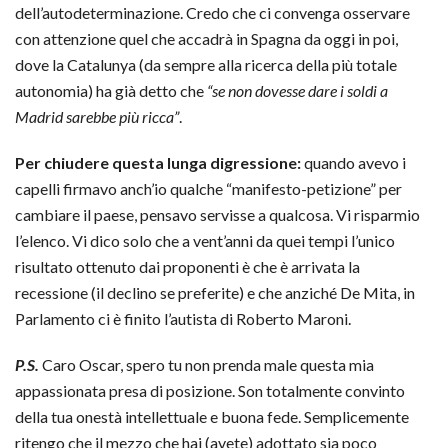
dell’autodeterminazione. Credo che ci convenga osservare
con attenzione quel che accadrà in Spagna da oggi in poi,
dove la Catalunya (da sempre alla ricerca della più totale
autonomia) ha già detto che
“se non dovesse dare i soldi a
Madrid sarebbe più ricca”
.
Per chiudere questa lunga digressione:
quando avevo i
capelli firmavo anch’io qualche “manifesto-petizione” per
cambiare il paese, pensavo servisse a qualcosa. Vi risparmio
l’elenco. Vi dico solo che a vent’anni da quei tempi l’unico
risultato ottenuto dai proponenti è che è arrivata la
recessione (il declino se preferite) e che anziché De Mita, in
Parlamento ci è finito l’autista di Roberto Maroni.
P.S.
Caro Oscar, spero tu non prenda male questa mia
appassionata presa di posizione. Son totalmente convinto
della tua onestà intellettuale e buona fede. Semplicemente
ritengo che il mezzo che hai (avete) adottato sia poco