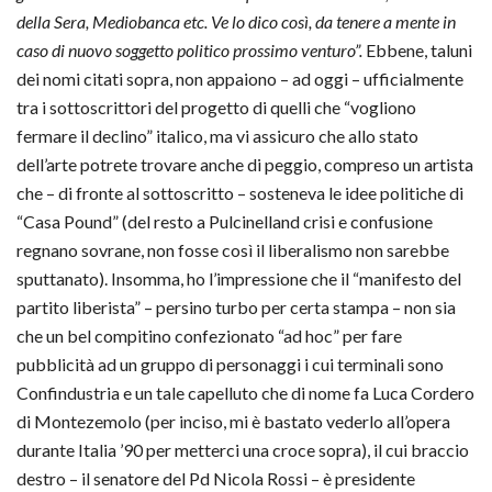
della Sera, Mediobanca etc. Ve lo dico così, da tenere a mente in
caso di nuovo soggetto politico prossimo venturo”.
Ebbene, taluni
dei nomi citati sopra, non appaiono – ad oggi – ufficialmente
tra i sottoscrittori del progetto di quelli che “vogliono
fermare il declino” italico, ma vi assicuro che allo stato
dell’arte potrete trovare anche di peggio, compreso un artista
che – di fronte al sottoscritto – sosteneva le idee politiche di
“Casa Pound” (del resto a Pulcinelland crisi e confusione
regnano sovrane, non fosse così il liberalismo non sarebbe
sputtanato). Insomma, ho l’impressione che il “manifesto del
partito liberista” – persino turbo per certa stampa – non sia
che un bel compitino confezionato “ad hoc” per fare
pubblicità ad un gruppo di personaggi i cui terminali sono
Confindustria e un tale capelluto che di nome fa Luca Cordero
di Montezemolo (per inciso, mi è bastato vederlo all’opera
durante Italia ’90 per metterci una croce sopra), il cui braccio
destro – il senatore del Pd Nicola Rossi – è presidente