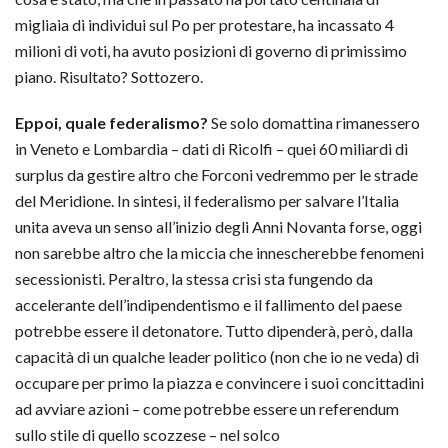
migliaia di individui sul Po per protestare, ha incassato 4
milioni di voti, ha avuto posizioni di governo di primissimo
piano. Risultato? Sottozero.
Eppoi, quale federalismo?
Se solo domattina rimanessero
in Veneto e Lombardia – dati di Ricolfi – quei 60 miliardi di
surplus da gestire altro che Forconi vedremmo per le strade
del Meridione. In sintesi, il federalismo per salvare l’Italia
unita aveva un senso all’inizio degli Anni Novanta forse, oggi
non sarebbe altro che la miccia che innescherebbe fenomeni
secessionisti. Peraltro, la stessa crisi sta fungendo da
accelerante dell’indipendentismo e il fallimento del paese
potrebbe essere il detonatore. Tutto dipenderà, però, dalla
capacità di un qualche leader politico (non che io ne veda) di
occupare per primo la piazza e convincere i suoi concittadini
ad avviare azioni – come potrebbe essere un referendum
sullo stile di quello scozzese – nel solco