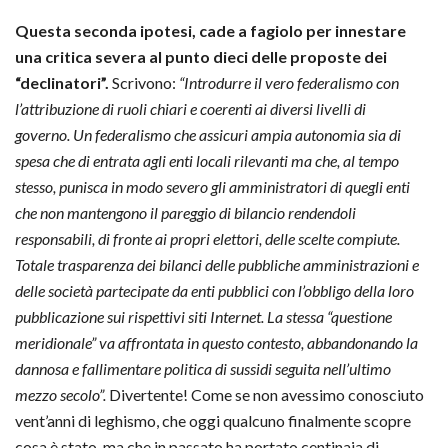
Questa seconda ipotesi, cade a fagiolo per innestare
una critica severa al punto dieci delle proposte dei
“declinatori”.
Scrivono:
“I
ntrodurre il vero federalismo con
l’attribuzione di ruoli chiari e coerenti ai diversi livelli di
governo.
Un federalismo che assicuri ampia autonomia sia di
spesa che di entrata agli enti locali rilevanti ma che, al tempo
stesso, punisca in modo severo gli amministratori di quegli enti
che non mantengono il pareggio di bilancio rendendoli
responsabili, di fronte ai propri elettori, delle scelte compiute.
Totale trasparenza dei bilanci delle pubbliche amministrazioni e
delle società partecipate da enti pubblici con l’obbligo della loro
pubblicazione sui rispettivi siti Internet. La stessa “questione
meridionale” va affrontata in questo contesto, abbandonando la
dannosa e fallimentare politica di sussidi seguita nell’ultimo
mezzo secolo”.
Divertente! Come se non avessimo conosciuto
vent’anni di leghismo, che oggi qualcuno finalmente scopre
cosa è stato, ma che in passato ha portato centinaia di