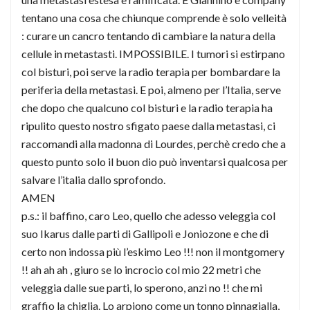
tentano una cosa che chiunque comprende è solo velleità
: curare un cancro tentando di cambiare la natura della
cellule in metastasti. IMPOSSIBILE. I tumori si estirpano
col bisturi, poi serve la radio terapia per bombardare la
periferia della metastasi. E poi, almeno per l’Italia, serve
che dopo che qualcuno col bisturi e la radio terapia ha
ripulito questo nostro sfigato paese dalla metastasi, ci
raccomandi alla madonna di Lourdes, perchè credo che a
questo punto solo il buon dio può inventarsi qualcosa per
salvare l’italia dallo sprofondo.
AMEN
p.s.: il baffino, caro Leo, quello che adesso veleggia col
suo Ikarus dalle parti di Gallipoli e Joniozone e che di
certo non indossa più l’eskimo Leo !!! non il montgomery
!! ah ah ah , giuro se lo incrocio col mio 22 metri che
veleggia dalle sue parti, lo sperono, anzi no !! che mi
graffio la chiglia. Lo arpiono come un tonno pinnagialla,