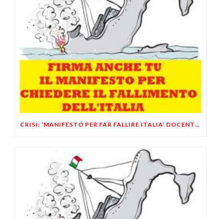
CRISI: ‘MANIFESTO PER FAR FALLIRE ITALIA’ DOCENTI ECONOMIA LANCIANO PROVOCAZIONE IN DIBATTITO POLITICO