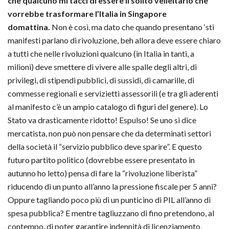
che qualcuno mi tacci di essere il solito velleitario che
vorrebbe trasformare l’Italia in Singapore
domattina.
Non è così, ma dato che quando presentano ‘sti
manifesti parlano di rivoluzione, beh allora deve essere chiaro
a tutti che nelle rivoluzioni qualcuno (in Italia in tanti, a
milioni) deve smettere di vivere alle spalle degli altri, di
privilegi, di stipendi pubblici, di sussidi, di camarille, di
commesse regionali e servizietti assessorili (e tra gli aderenti
al manifesto c’è un ampio catalogo di figuri del genere). Lo
Stato va drasticamente ridotto! Espulso! Se uno si dice
mercatista, non può non pensare che da determinati settori
della società il “servizio pubblico deve sparire”. E questo
futuro partito politico (dovrebbe essere presentato in
autunno ho letto) pensa di fare la “rivoluzione liberista”
riducendo di un punto all’anno la pressione fiscale per 5 anni?
Oppure tagliando poco più di un punticino di PIL all’anno di
spesa pubblica? E mentre tagliuzzano di fino pretendono, al
contempo, di poter garantire indennità di licenziamento,