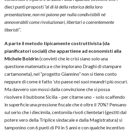
dieci punti proposti
“
al di là della retorica della loro
presentazione, non mi paiono per nulla condivisibili né
annoverabili come rivoluzionari, libertari o coerentemente
liberisti”
.
A parte il metodo tipicamente costruttivista (da
pianificatori sociali) che appartiene ad economisti alla
Michele Boldrin
(convinti che le crisi siano solo una
questione matematica e che implorano Draghi di stampare
cartamoneta), nel “progetto Giannino” non si tiene conto
neppure di come è fatto ‘sto paese nei suoi meandri più oscuri.
Ma davvero son mossi dalla convinzione che si possa
risolvere il bubbone Sicilia – per citarne uno – solo scalfendo
in superficie una pressione fiscale che è oltre il 70%? Pensano
sul serio che i diecimila, centomila rivoli clientelari (gestiti dal
potere vero della Triplice sindacale e dalla Magistratura) si
tamponino con 6 punti di Pil in 5 anni e con qualche incentivo