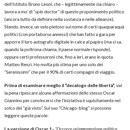
dell’Istituto Bruno Leoni, che – legittimamente sia chiaro –
lavora a mo’ di “spin doctor” di questo proponimento politico
(ancora tutto da definire nella sostanza e nelle alleanze).
Stendo, invece, un velo pietoso sul nome di certi quaquaraquà
politici (con portaborse annessi) che han fatto a gara per
apporre il loro autografo digitale in calce al papiro (ma si sa,
quando la poltrona chiama, il paese normale risponde),
oppure certi professoroni che, fino a ieri, erano in quota
Matteo Renzi. Ho molta più stima per uno solo dei
“Serenissimi” che per il 90% di certi compagni di viaggio.
Prima di esaminare meglio il “decalogo delle libertà”,
val
la pena ripescare alcune affermazioni dello stesso Oscar
Giannino per convincersi che l’iniziativa è squisitamente nel
solco del “già visto”. Sul suo “Chicago-blog” si possono
leggere queste parole:
La versione di Oscar 1
–
“Occorre un’aggregazione politica