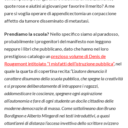
quote rose e aiutini ai giovani per favorire il merito? A me
pare si voglia operare di appendicectomia un corpaccione
affetto da tumore disseminato di metastasi.
Prendiamo la scuola?
Nello specifico siamo al paradosso,
probabilmente i progenitori del manifesto non leggono
neppure i libri che pubblicano, dato che hanno nel loro
prestigioso catalogo un
prezioso volume di Denis de
Rougemont intitolato “I misfatti dell’istruzione pubblica”
, nel
quale la quarta di copertina recita:
“L’autore
denuncia il
carattere disumano della scuola pubblica, che spegne la creatività
e si propone deliberatamente di intruppare i ragazzi,
addomesticare le coscienze, spegnere ogni aspirazione
all’autonomia e fare di ogni studente un docile cittadino delle
moderne democrazie di massa. Come sottolineano don Bruno
Bordignon e Alberto Mingardi nei testi introduttivi, a quasi
ottant’anni di distanza l’accesa invettiva dello scrittore svizzero