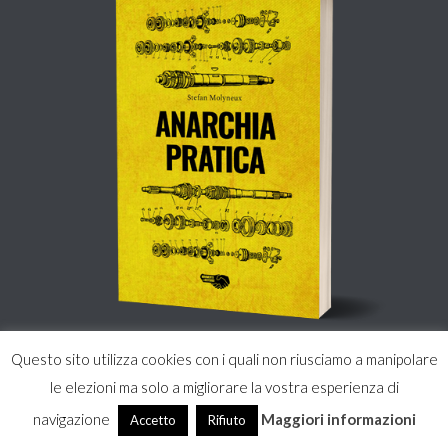
Questo sito utilizza cookies con i quali non riusciamo a manipolare
le elezioni ma solo a migliorare la vostra esperienza di
ACQUISTA
navigazione
Maggiori informazioni
Accetto
Rifiuto