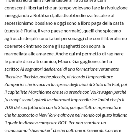
conoscenti libertari che un tempo volevano fare la rivoluzione
inneggiando a Rothbard, alla disobbedienza fiscale e al
secessionismo bossiano e oggi sono a libro paga della casta
(questa è l’Italia, il vero paese normale), quelli che spiccano
agli occhi dei più sono taluni personaggi che con il liberalismo
coerente c’entrano come gli spaghetti con sopra la
marmellata alle amarene. Anche qui mi permetto di rapinare
le parole di un altro amico, Mauro Gargaglione, che ha
scritto:
Ai sognatori desiderosi di una formazione veramente
liberale e liberista, anche piccola, vi ricordo l’imprenditore
Zamparini che invocava la ripresa degli aiuti di Stato alla Fiat, poi
il capitalista Marchionne che se la prende con Volkswagen perché
fa troppi sconti, quindi la charmant imprenditrice Todini che fa il
70% del suo fatturato con lo Stato, poi quell’altro imprenditore
che ha sbancato a New York e altrove nel mondo col gusto italiano
il quale invitava a comprare BOT. Per non scordare un
grandissimo “shoemaker” che ha poltrone in Generali, Corriere