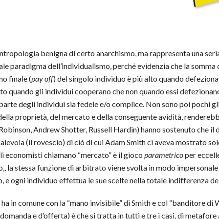
tropologia benigna di certo anarchismo, ma rappresenta una seria s
le paradigma dell’individualismo, perché evidenzia che la somma de
no finale (
pay off
) del singolo individuo è più alto quando defezion
 alto quando gli individui cooperano che non quando essi defeziona
parte degli individui sia fedele e/o complice. Non sono poi pochi g
e della proprietà, del mercato e della conseguente avidità, rendere
n Robinson, Andrew Shotter, Russell Hardin) hanno sostenuto che il 
malevola (il rovescio) di ciò di cui Adam Smith ci aveva mostrato solo 
gli economisti chiamano “mercato” è il gioco
parametrico
per eccelle
o,, la stessa funzione di arbitrato viene svolta in modo impersonale
, e ogni individuo effettua le sue scelte nella totale indifferenza del
a in comune con la “mano invisibile” di Smith e col “banditore di Wa
domanda e d’offerta) è che si tratta in tutti e tre i casi, di metafo