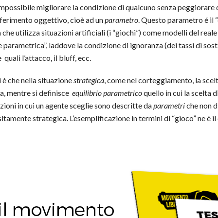
è impossibile migliorare la condizione di qualcuno senza peggiorare 
iferimento oggettivo, cioè ad un
parametro
. Questo parametro é il 
e utilizza situazioni artificiali (i “giochi”) come modelli del reale e
e parametrica”, laddove la condizione di ignoranza (dei tassi di sos
uali l’attacco, il bluff, ecc.
 è che nella situazione
strategica
, come nel corteggiamento, la scelt
lta, mentre si definisce
equilibrio parametrico
quello in cui la scelta
dizioni in cui un agente sceglie sono descritte da
parametri
che non d
sitamente strategica. L’esemplificazione in termini di “gioco” ne è i