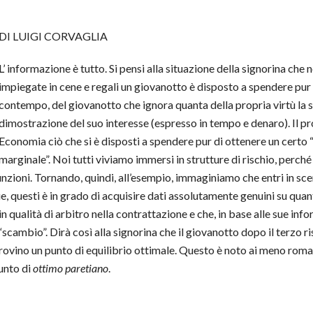
DI LUIGI CORVAGLIA
L’ informazione è tutto. Si pensi alla situazione della signorina che
impiegate in cene e regali un giovanotto è disposto a spendere pur d
contempo, del giovanotto che ignora quanta della propria virtù la 
dimostrazione del suo interesse (espresso in tempo e denaro). Il pr
Economia ciò che si è disposti a spendere pur di ottenere un certo 
marginale”. Noi tutti viviamo immersi in strutture di rischio, perché 
nzioni. Tornando, quindi, all’esempio, immaginiamo che entri in scen
due, questi è in grado di acquisire dati assolutamente genuini su qua
alità di arbitro nella contrattazione e che, in base alle sue inform
 “scambio”. Dirà così alla signorina che il giovanotto dopo il terzo 
ovino un punto di equilibrio ottimale. Questo è noto ai meno rom
punto di
ottimo paretiano
.