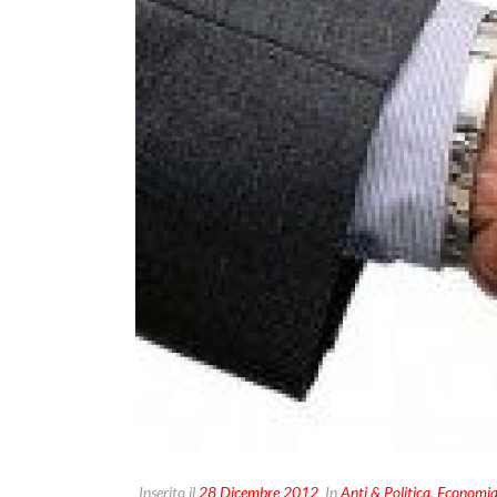
Inserito il
28 Dicembre 2012
In
Anti & Politica
,
Economi