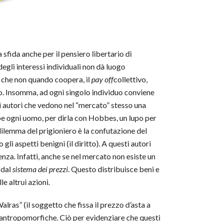
fida anche per il pensiero libertario di
gli interessi individuali non dà luogo
a che non quando coopera, il
pay off
collettivo,
no. Insomma, ad ogni singolo individuo conviene
li autori che vedono nel “mercato” stesso una
bbe ogni uomo, per dirla con Hobbes, un lupo per
dilemma del prigioniero è la confutazione del
gli aspetti benigni (il diritto). A questi autori
nza. Infatti, anche se nel mercato non esiste un
 dal
sistema dei prezzi
. Questo distribuisce beni e
le altrui azioni.
lras” (il soggetto che fissa il prezzo d’asta a
re antropomorfiche. Ciò per evidenziare che questi