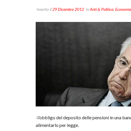
Inserito il
29 Dicembre 2012
In
Anti & Politica
,
Economi
-l’obbligo del deposito delle pensioni in una ba
alimentarlo per legge.