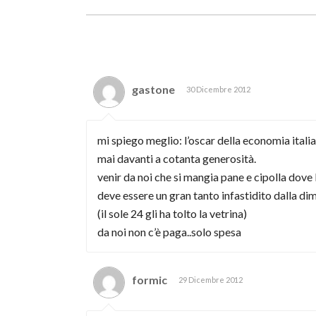
gastone
30 Dicembre 2012
mi spiego meglio: l’oscar della economia itali
mai davanti a cotanta generosità.
venir da noi che si mangia pane e cipolla dove l
deve essere un gran tanto infastidito dalla di
(il sole 24 gli ha tolto la vetrina)
da noi non c’è paga..solo spesa
formic
29 Dicembre 2012