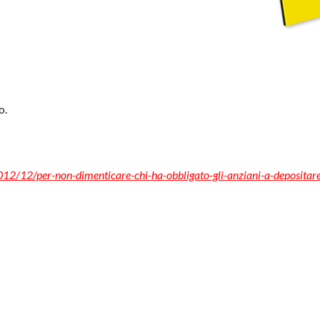
o.
012/12/per-non-dimenticare-chi-ha-obbligato-gli-anziani-a-depositare