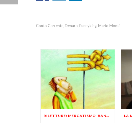
Conto Corrente
Denaro
Funnyking
Mario Monti
,
,
,
RILETTURE: MERCATISMO, BANCHE E MONETA, UN LIBERTARIO RISPONDE A UN LIBERALE