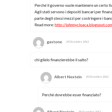
Perché il governo vuole mantenere un certo liv
Agli stati servono i depositi bancari per finan
parte degli stessi mezzi per costringere i banch
Read more:
http://johnnycloaca.blogspot.
gastone
29 Dicembre 2012
chi glielo finanzierebbe il salto?
Albert Nextein
29 Dicembre 2012
Perchè dovrebbe esser finanziato?
Albert Nextein
29 Dicembre 2012