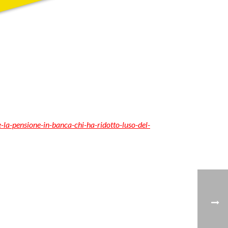
-la-pensione-in-banca-chi-ha-ridotto-luso-del-