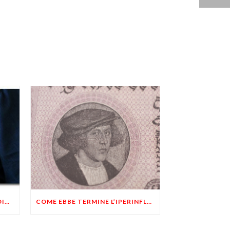
RILETTURE AI TEMPI DI BITCOIN:IL DENARO E LA LEGGE
COME EBBE TERMINE L’IPERINFLAZIONE DELLA REPUBBLICA DI WEIMAR?