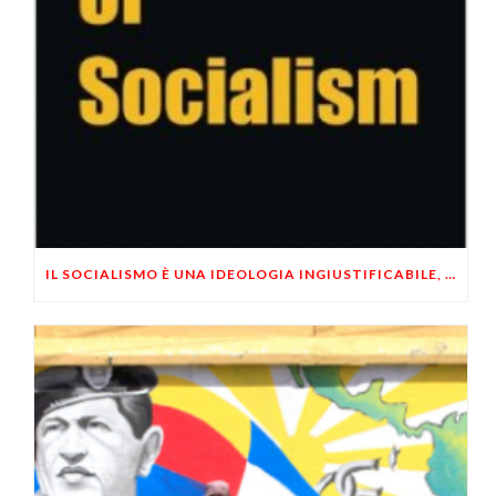
IL SOCIALISMO È UNA IDEOLOGIA INGIUSTIFICABILE, IMMORALE E FALLIMENTARE