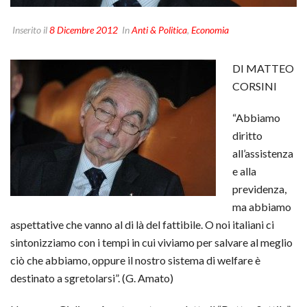
Inserito il
8 Dicembre 2012
In
Anti & Politica
,
Economia
DI MATTEO
CORSINI
“Abbiamo
diritto
all’assistenza
e alla
previdenza,
ma abbiamo
aspettative che vanno al di là del fattibile. O noi italiani ci
sintonizziamo con i tempi in cui viviamo per salvare al meglio
ciò che abbiamo, oppure il nostro sistema di welfare è
destinato a sgretolarsi”. (G. Amato)