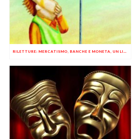
RILETTURE: MERCATISMO, BANCHE E MONETA, UN LIBERTARIO RISPONDE A UN LIBERALE