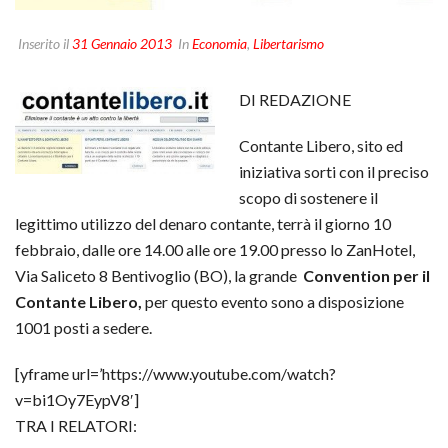
Inserito il
31 Gennaio 2013
In
Economia
,
Libertarismo
DI REDAZIONE
Contante Libero, sito ed
iniziativa sorti con il preciso
scopo di sostenere il
legittimo utilizzo del denaro contante, terrà il giorno 10
febbraio, dalle ore 14.00 alle ore 19.00 presso lo ZanHotel,
Via Saliceto 8 Bentivoglio (BO), la grande
Convention per il
Contante Libero,
per questo evento
sono a disposizione
1001 posti a sedere.
[yframe url=’https://www.youtube.com/watch?
v=bi1Oy7EypV8′]
TRA I RELATORI: