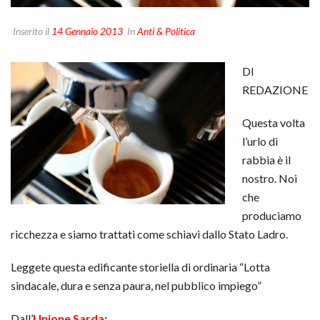
Inserito il
14 Gennaio 2013
In
Anti & Politica
DI
REDAZIONE
Questa volta
l’urlo di
rabbia è il
nostro. Noi
che
produciamo
ricchezza e siamo trattati come schiavi dallo Stato Ladro.
Leggete questa edificante storiella di ordinaria “Lotta
sindacale, dura e senza paura, nel pubblico impiego”
Dall’
Unione Sarda
: