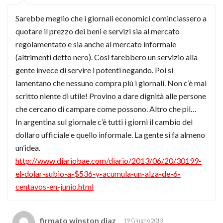
Sarebbe meglio che i giornali economici cominciassero a
quotare il prezzo dei beni e servizi sia al mercato
regolamentato e sia anche al mercato informale
(altrimenti detto nero). Cosi farebbero un servizio alla
gente invece di servire i potenti negando. Poi si
lamentano che nessuno compra più i giornali. Non c’è mai
scritto niente di utile! Provino a dare dignità alle persone
che cercano di campare come possono. Altro che pil…
In argentina sul giornale c’è tutti i giorni il cambio del
dollaro ufficiale e quello informale. La gente si fa almeno
un’idea.
http://www.diariobae.com/diario/2013/06/20/30199-
el-dolar-subio-a-$536-y-acumula-un-alza-de-6-
centavos-en-junio.html
firmato winston diaz
19 Giugno 2013