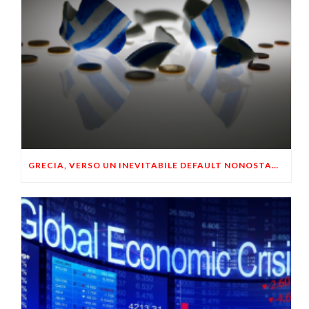
GRECIA, VERSO UN INEVITABILE DEFAULT NONOSTANTE I SALVATAGGI E LE RIFORME