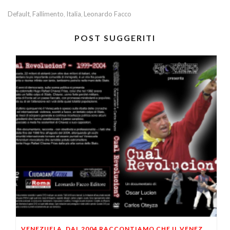
Default
Fallimento
Italia
Leonardo Facco
,
,
,
POST SUGGERITI
VENEZUELA, DAL 2004 RACCONTIAMO CHE IL VENEZUELA SAREBBE DIVENTATA DITTATURA