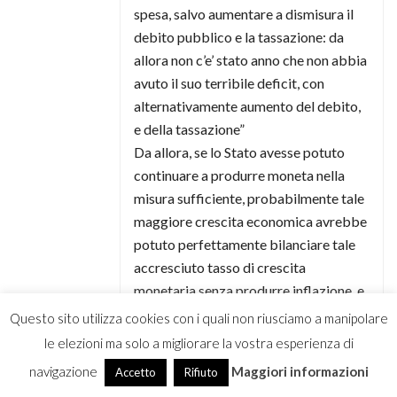
spesa, salvo aumentare a dismisura il
debito pubblico e la tassazione: da
allora non c’e’ stato anno che non abbia
avuto il suo terribile deficit, con
alternativamente aumento del debito,
e della tassazione”
Da allora, se lo Stato avesse potuto
continuare a produrre moneta nella
misura sufficiente, probabilmente tale
maggiore crescita economica avrebbe
potuto perfettamente bilanciare tale
accresciuto tasso di crescita
monetaria senza produrre inflazione, e
senza aumentare NE’ DEBITO NE’
Questo sito utilizza cookies con i quali non riusciamo a manipolare
TASSE.
le elezioni ma solo a migliorare la vostra esperienza di
A posteriori, sarebbe stato meglio
navigazione
Maggiori informazioni
Accetto
Rifiuto
cosi’.