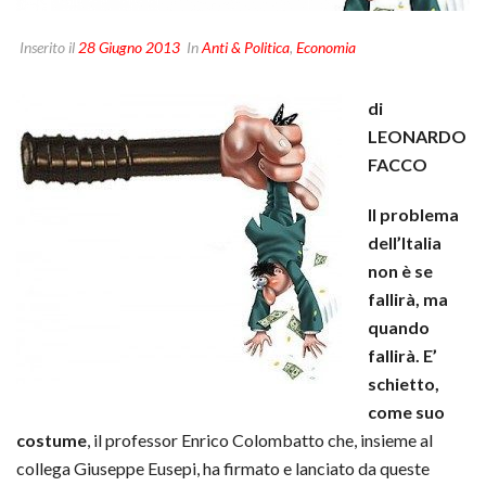
Inserito il
28 Giugno 2013
In
Anti & Politica
,
Economia
di
LEONARDO
FACCO
Il problema
dell’Italia
non è se
fallirà, ma
quando
fallirà. E’
schietto,
come suo
costume
, il professor Enrico Colombatto che, insieme al
collega Giuseppe Eusepi, ha firmato e lanciato da queste