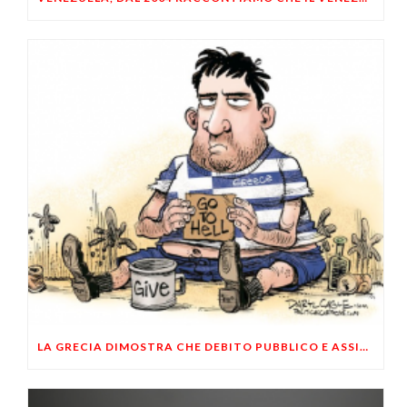
LA GRECIA DIMOSTRA CHE DEBITO PUBBLICO E ASSISTENZIALISMO PORTANO AL DEFAULT