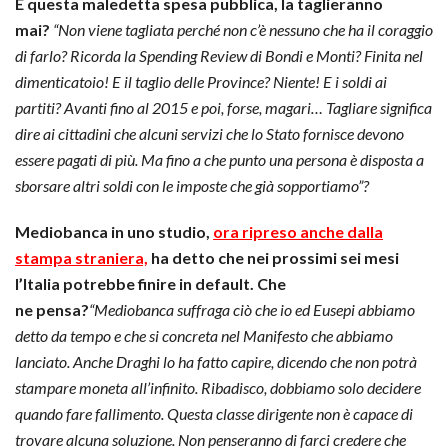
E questa maledetta spesa pubblica, la taglieranno
mai?
“Non viene tagliata perché non c’è nessuno che ha il coraggio
di farlo? Ricorda la Spending Review di Bondi e Monti? Finita nel
dimenticatoio! E il taglio delle Province? Niente! E i soldi ai
partiti? Avanti fino al 2015 e poi, forse, magari… Tagliare significa
dire ai cittadini che alcuni servizi che lo Stato fornisce devono
essere pagati di più. Ma fino a che punto una persona è disposta a
sborsare altri soldi con le imposte che già sopportiamo”?
Mediobanca in uno studio,
ora ripreso anche dalla
stampa straniera,
ha detto che nei prossimi sei mesi
l’Italia potrebbe finire in default. Che
ne pensa?
“Mediobanca suffraga ciò che io ed Eusepi abbiamo
detto da tempo e che si concreta nel Manifesto che abbiamo
lanciato. Anche Draghi lo ha fatto capire, dicendo che non potrà
stampare moneta all’infinito. Ribadisco, dobbiamo solo decidere
quando fare fallimento. Questa classe dirigente non è capace di
trovare alcuna soluzione. Non penseranno di farci credere che