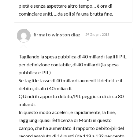
pietà e senza aspettare altro tempo… è ora di
cominciare uniti, …da soli si fa una brutta fine.
firmato winston diaz
29 Giugno 2013
Tagliando la spesa pubblica di 40 miliardi tagli il PIL,
per definizione contabile, di 40 miliardi (la spesa
pubblica e’ PIL).
Se tagli le tasse di 40 miliardi aumenti il deficit, e il
debito, di altri 40 miliardi.
QUindi il rapporto debito/PIL peggiora di circa 80
miliardi.
In questo modo acceleri, e rapidamente, la fine,
raggiungi quasi l’efficenza di Monti in questo
campo, che ha aumentato il rapporto debito/pil del
record assoluto di 14 punti (da 118 a 132 per cento,