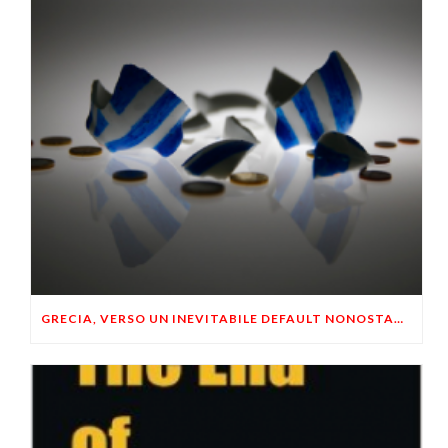
GRECIA, VERSO UN INEVITABILE DEFAULT NONOSTANTE I SALVATAGGI E LE RIFORME