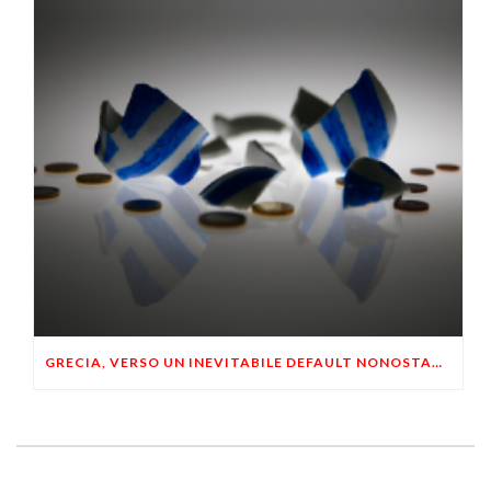
GRECIA, VERSO UN INEVITABILE DEFAULT NONOSTANTE I SALVATAGGI E LE RIFORME