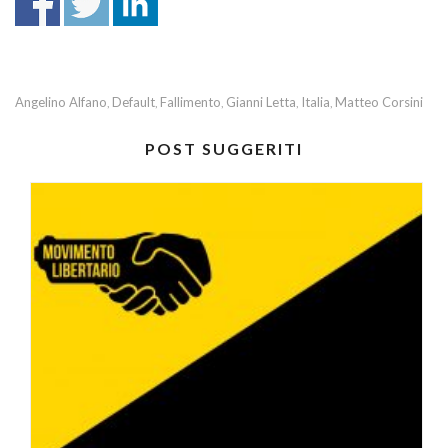
Angelino Alfano
Default
Fallimento
Gianni Letta
Italia
Matteo Corsini
,
,
,
,
,
POST SUGGERITI