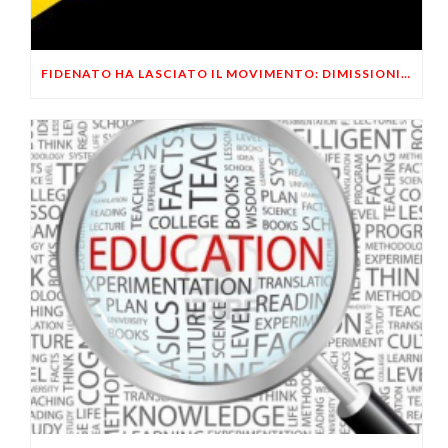
FIDENATO HA LASCIATO IL MOVIMENTO: DIMISSIONI ANNUNCIATE AD APRILE