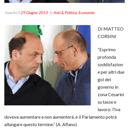
Inserito il
29 Giugno 2013
In
Anti & Politica
,
Economia
DI MATTEO
CORSINI
“Esprimo
profonda
soddisfazion
e per altri due
gol del
governo in
zona Cesarini
su tasse e
lavoro: l’Iva
doveva aumentare e non aumenterà, e il Parlamento potrà
allungare questo termine.” (A. Alfano)