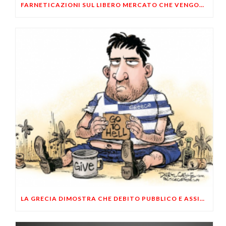
FARNETICAZIONI SUL LIBERO MERCATO CHE VENGONO DA LONTANO
LA GRECIA DIMOSTRA CHE DEBITO PUBBLICO E ASSISTENZIALISMO PORTANO AL DEFAULT