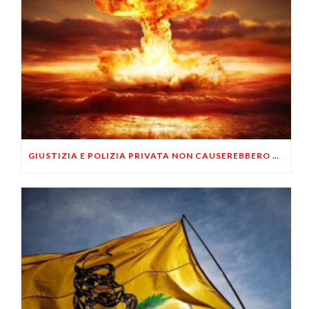
GIUSTIZIA E POLIZIA PRIVATA NON CAUSEREBBERO UNA GUERRA CIVILE?