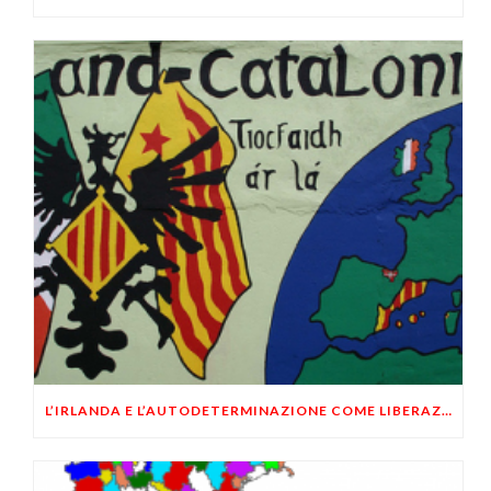
L’IRLANDA E L’AUTODETERMINAZIONE COME LIBERAZIONE NAZIONALE DELLE COMUNITÀ