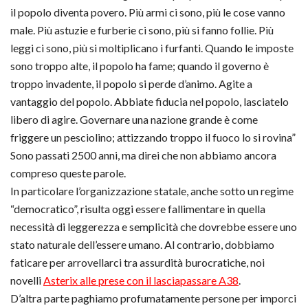
il popolo diventa povero. Più armi ci sono, più le cose vanno
male. Più astuzie e furberie ci sono, più si fanno follie. Più
leggi ci sono, più si moltiplicano i furfanti. Quando le imposte
sono troppo alte, il popolo ha fame; quando il governo è
troppo invadente, il popolo si perde d’animo. Agite a
vantaggio del popolo. Abbiate fiducia nel popolo, lasciatelo
libero di agire. Governare una nazione grande è come
friggere un pesciolino; attizzando troppo il fuoco lo si rovina”
Sono passati 2500 anni, ma direi che non abbiamo ancora
compreso queste parole.
In particolare l’organizzazione statale, anche sotto un regime
“democratico”, risulta oggi essere fallimentare in quella
necessità di leggerezza e semplicità che dovrebbe essere uno
stato naturale dell’essere umano. Al contrario, dobbiamo
faticare per arrovellarci tra assurdità burocratiche, noi
novelli
Asterix alle prese con il lasciapassare A38
.
D’altra parte paghiamo profumatamente persone per imporci