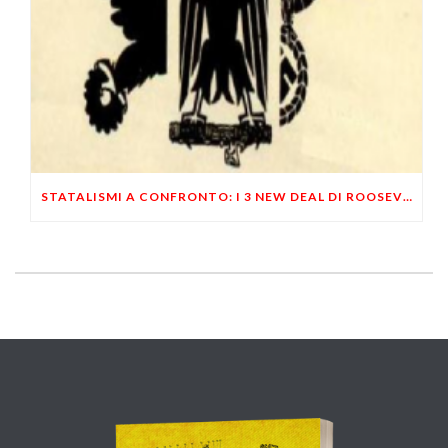
STATALISMI A CONFRONTO: I 3 NEW DEAL DI ROOSEVELT, MUSSOLINI E HITLER