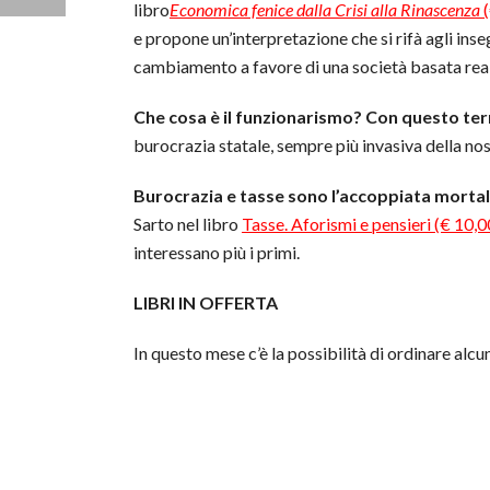
libro
Economica fenice dalla Crisi alla Rinascenza
(
e propone un’interpretazione che si rifà agli ins
cambiamento a favore di una società basata rea
Che cosa è il funzionarismo? Con questo te
burocrazia statale, sempre più invasiva della nost
Burocrazia e tasse sono l’accoppiata mortale
Sarto nel libro
Tasse. Aforismi e pensieri (€ 10,0
interessano più i primi.
LIBRI IN OFFERTA
In questo mese c’è la possibilità di ordinare alcu