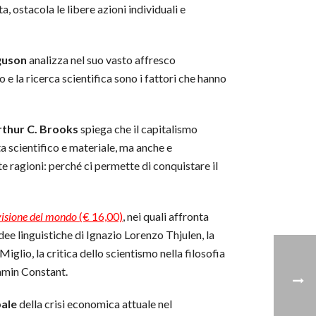
a, ostacola le libere azioni individuali e
rguson
analizza nel suo vasto affresco
oro e la ricerca scientifica sono i fattori che hanno
rthur C. Brooks
spiega che il capitalismo
ta scientifico e materiale, ma anche e
te ragioni: perché ci permette di conquistare il
 visione del mondo
(€ 16,00)
, nei quali affronta
dee linguistiche di Ignazio Lorenzo Thjulen, la
iglio, la critica dello scientismo nella filosofia
njamin Constant.
bale
della crisi economica attuale nel