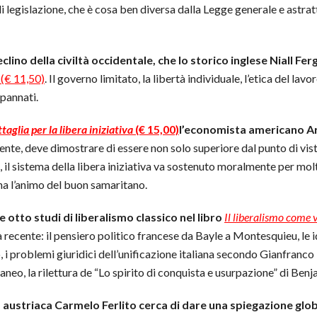
di legislazione, che è cosa ben diversa dalla Legge generale e astratt
clino della civiltà occidentale, che lo storico inglese Niall Fe
 (€ 11,50)
. Il governo limitato, la libertà individuale, l’etica del lav
pannati.
taglia per la libera iniziativa
(€ 15,00)
l’economista americano A
gente, deve dimostrare di essere non solo superiore dal punto di vis
, il sistema della libera iniziativa va sostenuto moralmente per mol
 ha l’animo del buon samaritano.
otto studi di liberalismo classico nel libro
Il liberalismo come
a recente: il pensiero politico francese da Bayle a Montesquieu, le i
 i problemi giuridici dell’unificazione italiana secondo Gianfranco M
attaneo, la rilettura de “Lo spirito di conquista e usurpazione” di Be
 austriaca Carmelo Ferlito cerca di dare una spiegazione glo