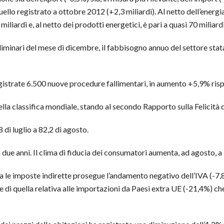
llo registrato a ottobre 2012 (+2,3 miliardi). Al netto dell’energia, 
liardi e, al netto dei prodotti energetici, è pari a quasi 70 miliardi
eliminari del mese di dicembre, il fabbisogno annuo del settore statal
gistrate 6.500 nuove procedure fallimentari, in aumento +5,9% risp
 nella classifica mondiale, stando al secondo Rapporto sulla Felicità 
 di luglio a 82,2 di agosto.
da due anni. Il clima di fiducia dei consumatori aumenta, ad agosto, a
a le imposte indirette prosegue l’andamento negativo dell’IVA (-7,8
e di quella relativa alle importazioni da Paesi extra UE (-21,4%) 