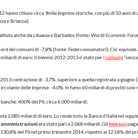
 2012 hanno chiuso circa 9mila imprese storiche, con più di 50 anni di a
za e Brianza);
, battuta anche da Lituania e Barbados (fonte: World Economic Foru
ord dei consumi di -7,8% (fonte: Federconsumatori). Cio’ equivale
 miliardi di euro; il biennio 2012-2013 e’ stato per i
consumi
“senza 
o 2013 contrazione di -3,7%, superiore a quella registrata a giugno (
e circolante delle imprese: -4,0%. In fumo 60 miliardi di prestiti solo
banche: 400% del Pil, circa 6.000 miliardi;
ota 2.085 miliardi di euro. Lo rende noto la Banca d’Italia nel suppl
 amministrazioni
era stato pari a 2.068 miliardi. Gli
interessi
pagat
l 130,8% del Pil nel primo trimestre 2014, rispetto al 123,8% del p