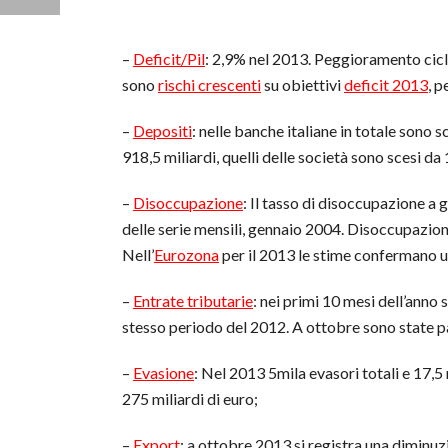
–
Deficit/Pil
: 2,9% nel 2013. Peggioramento ciclo
sono
rischi crescenti
su obiettivi
deficit 2013
, 
–
Depositi
: nelle banche italiane in totale sono s
918,5 miliardi, quelli delle società sono scesi da
–
Disoccupazione
: Il tasso di disoccupazione a g
delle serie mensili, gennaio 2004. Disoccupazion
Nell’
Eurozona
per il 2013 le stime confermano u
–
Entrate tributarie
: nei primi 10 mesi dell’anno 
stesso periodo del 2012. A ottobre sono state par
–
Evasione
: Nel 2013 5mila evasori totali e 17,5 
275 miliardi di euro;
–
Export
: a ottobre 2013 si registra una diminuzio