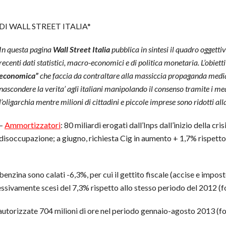
DI WALL STREET ITALIA*
In questa pagina
Wall Street Italia
pubblica in sintesi il quadro oggetti
recenti dati statistici, macro-economici e di politica monetaria. L’obiett
economica”
che faccia da contraltare alla massiccia propaganda mediat
nascondere la verita’ agli italiani manipolando il consenso tramite i me
l’oligarchia mentre milioni di cittadini e piccole imprese sono ridotti 
–
Ammortizzatori
: 80 miliardi erogati dall’Inps dall’inizio della cri
disoccupazione; a giugno, richiesta Cig in aumento + 1,7% rispetto
benzina sono calati -6,3%, per cui il gettito fiscale (accise e impos
ssivamente scesi del 7,3% rispetto allo stesso periodo del 2012 (f
 autorizzate 704 milioni di ore nel periodo gennaio-agosto 2013 (f