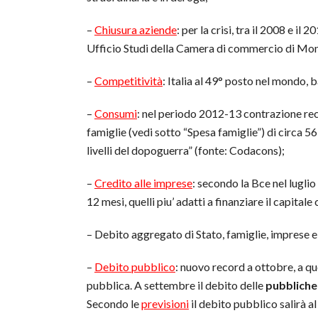
–
Chiusura aziende
: per la crisi, tra il 2008 e il
Ufficio Studi della Camera di commercio di Mon
–
Competitività
: Italia al 49° posto nel mondo
–
Consumi
: nel periodo 2012-13 contrazione rec
famiglie (vedi sotto “Spesa famiglie”) di circa 56
livelli del dopoguerra” (fonte: Codacons);
–
Credito alle imprese
: secondo la Bce nel lugli
12 mesi, quelli piu’ adatti a finanziare il capital
– Debito aggregato di Stato, famiglie, imprese e 
–
Debito pubblico
: nuovo record a ottobre, a qu
pubblica. A settembre il debito delle
pubbliche
Secondo le
previsioni
il debito pubblico salirà a