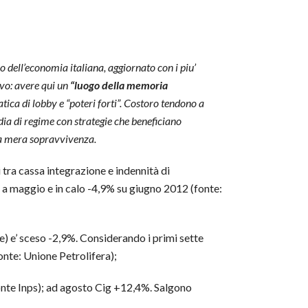
vo dell’economia italiana, aggiornato con i piu’
ivo: avere qui un
“luogo della memoria
ica di lobby e “poteri forti”. Costoro tendono a
dia di regime con strategie che beneficiano
alla mera sopravvivenza.
si tra cassa integrazione e indennità di
 a maggio e in calo -4,9% su giugno 2012 (fonte:
te) e’ sceso -2,9%. Considerando i primi sette
onte: Unione Petrolifera);
onte Inps); ad agosto Cig +12,4%. Salgono