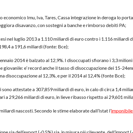
 economico Imu, Iva, Tares, Cassa integrazione in deroga lo portano
peggiora disavanzo, con sostegni a banche e rimborso debiti PA;
cesi nel luglio 2013 a 1.110 miliardi di euro contro i 1.116 miliardi d
 198,4 a 191,6 miliardi (fonte: Bce);
ennaio 2014 è balzato al 12,9%. I disoccupati sfiorano i 3,3 milioni (fo
e giovanile: e’ record anche il tasso di disoccupazione dei 15-24enn
na disoccupazione al 12,3%, e per il 2014 al 12,4% (fonte Bce);
si sono attestate a 307,859 miliardi di euro, in calo di circa 1,4 mili
i a 29,266 miliardi di euro, in lieve ribasso rispetto ai 29,601 mil
miliardi nascosti. Secondo le stime elaborate dall’Istat l’
imponibile 
ne sia dell’export (-0,5%) sia, in misura più rilevante, dell’import (-