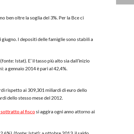
 ben oltre la soglia del 3%. Per la Bce ci
i giugno. I depositi delle famiglie sono stabili a
nte: Istat). E’ il tasso più alto sia dall’inizio
i: a gennaio 2014 è pari al 42,4%.
ardi rispetto ai 309,301 miliardi di euro dello
iardi dello stesso mese del 2012.
sottratto al fisco
si aggira ogni anno attorno ai
2,6%). (fonte: Istat); a ottobre 2013, il saldo