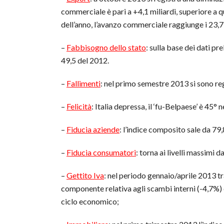
commerciale è pari a +4,1 miliardi, superiore a que
dell’anno, l’avanzo commerciale raggiunge i 23,7 mi
–
Fabbisogno dello stato
: sulla base dei dati pr
49,5 del 2012.
–
Fallimenti
: nel primo semestre 2013 si sono re
–
Felicità
: Italia depressa, il ‘fu-Belpaese’ è 45°
–
Fiducia aziende
: l’indice composito sale da 79,8
–
Fiducia consumatori
: torna ai livelli massimi 
–
Gettito Iva
: nel periodo gennaio/aprile 2013 tr
componente relativa agli scambi interni (-4,7%) 
ciclo economico;