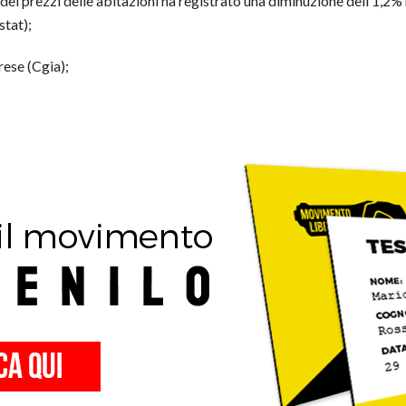
 dei prezzi delle abitazioni ha registrato una diminuzione dell’1,2%
stat);
prese (Cgia);