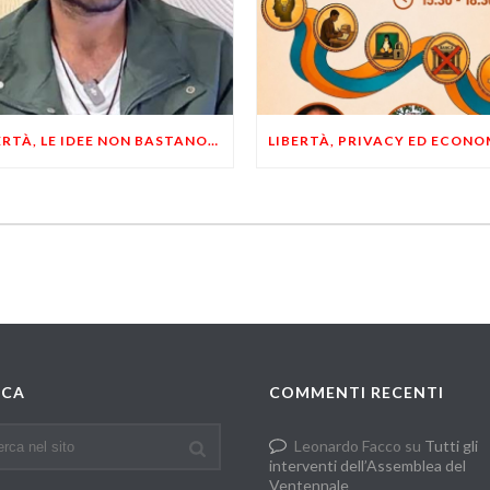
LIBERTÀ, LE IDEE NON BASTANO! SERVONO ESEMPI E UN PO’ DI COERENZA
RCA
COMMENTI RECENTI
Leonardo Facco
su
Tutti gli
interventi dell’Assemblea del
Ventennale