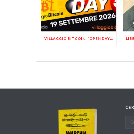
VILLAGGIO BITCOIN, “OPEN DAY 5”: LEONARDO FACCO OSPITE A BRESCIA
CE