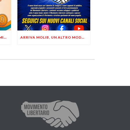
LIBERTÀ, PRIVACY ED ECONOMIA DEL BUON SENSO: FACCO E MUSUMECI A CASALECCHIO DI RENO (BO)
ARRIVA MOLIB, UN ALTRO MODO DI COMUNICARE LIBERTARIO