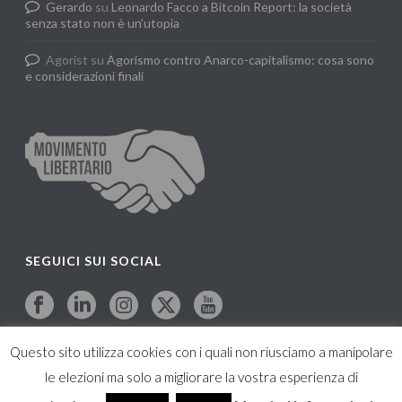
Gerardo
su
Leonardo Facco a Bitcoin Report: la società
senza stato non è un’utopia
Agorist
su
Agorismo contro Anarco-capitalismo: cosa sono
e considerazioni finali
SEGUICI SUI SOCIAL
Questo sito utilizza cookies con i quali non riusciamo a manipolare
le elezioni ma solo a migliorare la vostra esperienza di