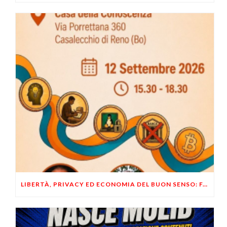
LIBERTÀ, PRIVACY ED ECONOMIA DEL BUON SENSO: FACCO E MUSUMECI A CASALECCHIO DI RENO (BO)