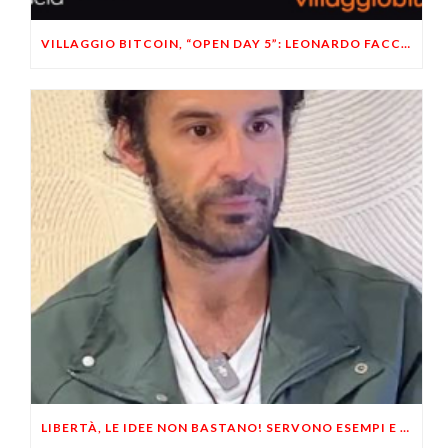
VILLAGGIO BITCOIN, “OPEN DAY 5”: LEONARDO FACCO OSPITE A BRESCIA
LIBERTÀ, LE IDEE NON BASTANO! SERVONO ESEMPI E UN PO’ DI COERENZA