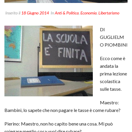
Inserito il
18 Giugno 2014
In
Anti & Politica
,
Economia
,
Libertarismo
DI
GUGLIELM
O PIOMBINI
Ecco come è
andata la
prima lezione
scolastica
sulle tasse.
Maestro:
Bambini, lo sapete che non pagare le tasse è come rubare?
Pierino: Maestro, non ho capito bene una cosa. Mi può
spiegare meglio cosa vuol dire rubare?