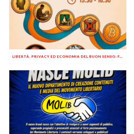
LIBERTÀ, PRIVACY ED ECONOMIA DEL BUON SENSO: FACCO E MUSUMECI A CASALECCHIO DI RENO (BO)