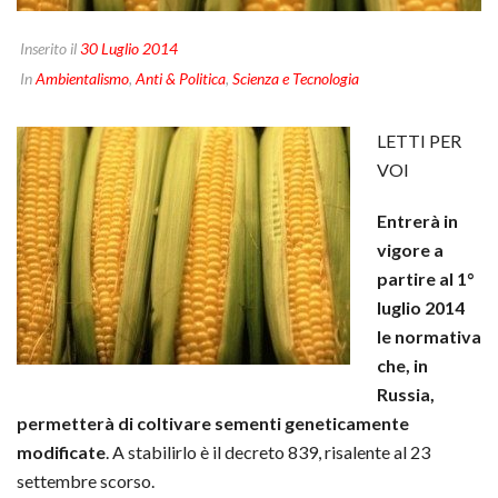
Inserito il
30 Luglio 2014
In
Ambientalismo
,
Anti & Politica
,
Scienza e Tecnologia
LETTI PER
VOI
Entrerà in
vigore a
partire al 1°
luglio 2014
le normativa
che, in
Russia,
permetterà di coltivare sementi geneticamente
modificate
. A stabilirlo è il decreto 839, risalente al 23
settembre scorso.