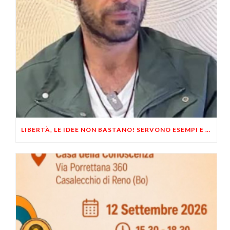
LIBERTÀ, LE IDEE NON BASTANO! SERVONO ESEMPI E UN PO’ DI COERENZA