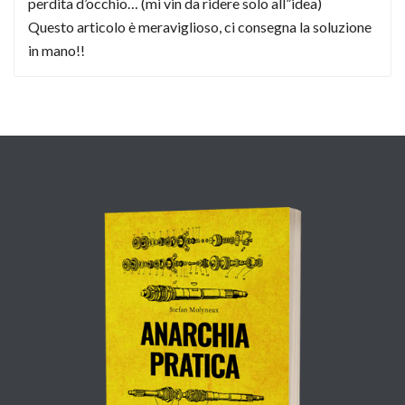
perdita d’occhio… (mi vin da ridere solo all”idea)
Questo articolo è meraviglioso, ci consegna la soluzione
in mano!!