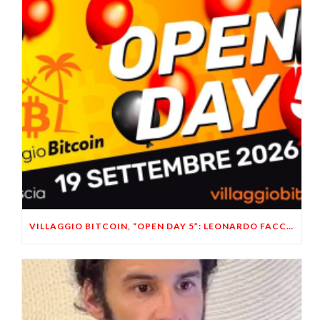
VILLAGGIO BITCOIN, “OPEN DAY 5”: LEONARDO FACCO OSPITE A BRESCIA