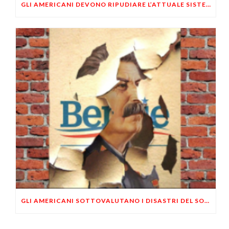
GLI AMERICANI DEVONO RIPUDIARE L’ATTUALE SISTEMA MONETARIO A BANCA CENTRALE
GLI AMERICANI SOTTOVALUTANO I DISASTRI DEL SOCIALISMO