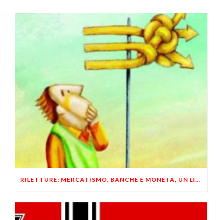
RILETTURE: MERCATISMO, BANCHE E MONETA, UN LIBERTARIO RISPONDE A UN LIBERALE