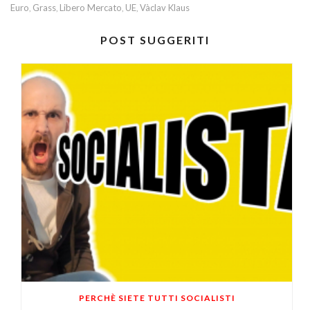
Euro
Grass
Libero Mercato
UE
Vàclav Klaus
,
,
,
,
POST SUGGERITI
PERCHÈ SIETE TUTTI SOCIALISTI