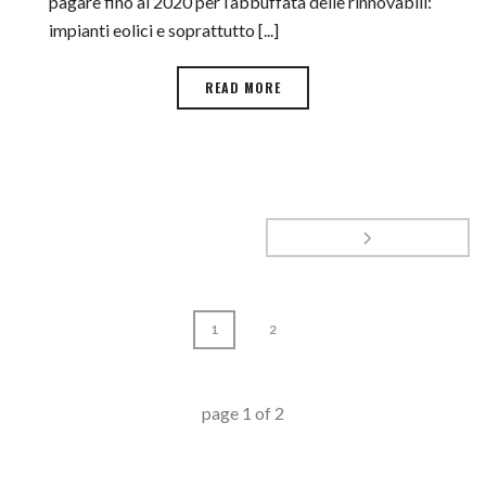
pagare fino al 2020 per l’abbuffata delle rinnovabili:
impianti eolici e soprattutto [...]
READ MORE
1
2
page
1
of
2