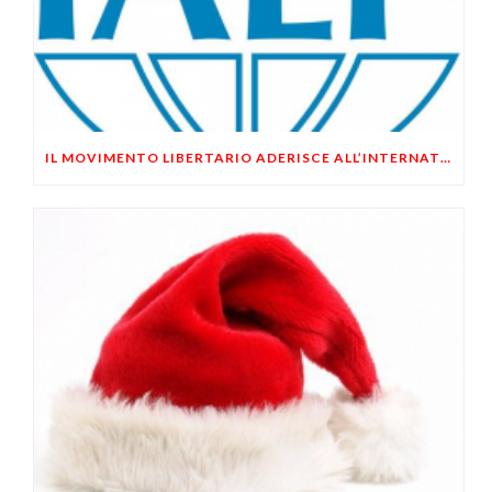
IL MOVIMENTO LIBERTARIO ADERISCE ALL’INTERNATIONAL ALLIANCE OF LIBERTARIAN PARTIES (IALP)